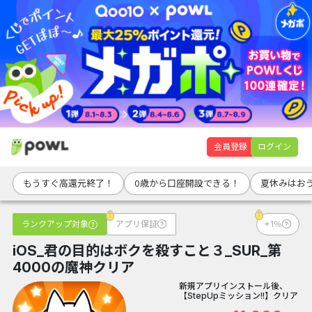
会員登録
ログイン
もうすぐ高還元終了！
0歳から口座開設できる！
夏休みはお
ランクアップ対象
アプリ保証
+1％
iOS_君の目的はボクを殺すこと３_SUR_第
4000の魔神クリア
新規アプリインストール後、
【StepUpミッション!!】クリア