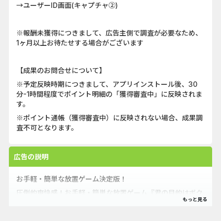
→ユーザーID画面(キャプチャ②)
※報酬未獲得につきまして、広告主側で調査が必要なため、
1ヶ月以上お待たせする場合がございます
【成果のお問合せについて】
※予定反映時期につきまして、アプリインストール後、30
分-1時間程度でポイント明細の「獲得審査中」に反映されま
す。
※ポイント通帳（獲得審査中）に反映されない場合、成果調
査不可となります。
広告の説明
お手軽・簡単な放置ゲーム決定版！
圧倒的爽快感！お手軽・簡単な放置ゲーム『君の目的はボク
を殺すこと３』
ネコのような魔神から明かされるストーリーを楽しもう。