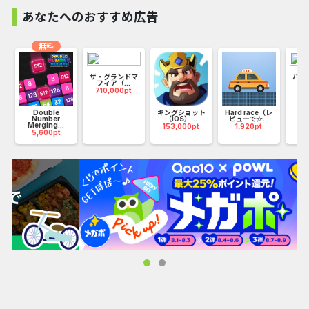
あなたへのおすすめ広告
■お手軽・簡単に魔神とバトル！
無料
・魔法生物タマちゃんをタップしてネコのような魔神を倒そ
う
ザ・グランドマ
パズ
マ
・たまに数発「スキル発動」
フィア（...
（i
710,000pt
16
・ネコみたいな魔神を攻め落とそう
Double
キングショット
Hard race（レ
Number
（iOS）...
ビューで☆...
Merging...
153,000pt
1,920pt
5,600pt
■お手軽・簡単に下僕を育成！
・ステージクリアでストーリー解放
・お気に入りの下僕をタップ
・時空を超えて育成のための素材入手
■こんな人におすすめ！お手軽・簡単な放置ゲーム
・お手軽・簡単な放置ゲームをプレイしたい
・魔神（ネコ型）の秘密を解き明かしたい
・お手軽・簡単な放置ゲームを楽しみたい