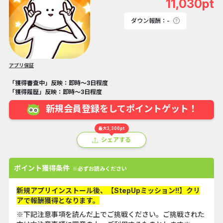
11,030pt
ダウン報酬：-
アプリ保証
「獲得審査中」反映：即時～3日程度
「獲得履歴」反映：即時～3日程度
新規会員登録をしてポイントゲット！
最大3,300pt
シェアする
ポイント獲得条件
※必ずお読みください
新規アプリインストール後、【StepUpミッション!!】クリ
アで報酬獲得となります。
※下記注意事項を読んだ上でご挑戦ください。ご挑戦された