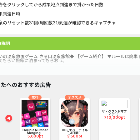
告をクリックしてから成果地点到達まで掛かった日数
果到達日時
泉のリセット数31回(周回数31)到達が確認できるキャプチャ
の説明
いの温泉放置ゲーム さる山温泉旅館◆ 【ゲーム紹介】 ▼ルールは簡単
てもらい旅館に泊まってもらおう。
なたへのおすすめ広告
メ
無料
オススメ
ザ・グランドマフ
ィア（...
710,000pt
ディバン
Double Number
iOS_エバーテイル
.
Merging...
_3日間...
pt
5,600pt
3,500pt