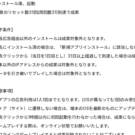
インストール後、起動
U-NEXT_無料お試し登録
SBI証券【新
 温泉のリセット数31回(周回数31)到達で成果
DOOR賃貸
マネックス証券
下条件】
【Ipsos iSay】アンケー...
DARWIN fu
当広告経由以外のインストールは成果対象外となります。
去にインストール済の場合は、「新規アプリインストール」に該当しな
Nielsen（ニールセン）...
Alterna B
告クリックから（当日を1日目とし）31日以上経過して到達した場合は
Nielsen（ニールセン）...
DARWIN fu
本以外のIPアドレスからの成果は対象外となります。
ータを引き継いでプレイした場合は対象外となります。
ホットペッパーグルメ［...
ポケットリサ
Wood Block Jam（レベル...
楽天証券（
意事項】
アプリの広告利用は1人1回までとなります。(OSが異なっても1回のみ参
ウォーターカラーソート...
JCB ORIGIN
トア（サイト）に遷移しない場合は、端末のOSを最新のものにアップ
告クリックから1時間以内に初回起動を行わなかった場合は、成果にな
ームプレイする際は、オンライン状態でお願いいたします。
フラインでゲームプレイすると成果反映されないことがございます。