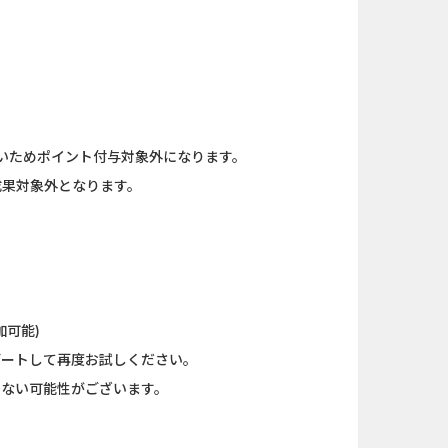
規口座開設...
And_ロードモバイル_SUR...
（1取引1...
iOS_エバーテイル_3日間...
nding（ダーウ...
iOS_パズル＆コンクエス...
いためポイント付与対象外になります。
ank（オルタナ...
And_パズル＆コンクエス...
成果対象外となります。
nding（ダーウ...
And_スーパーラッキーカ...
ーチ【男性...
Berry Factory Tycoon（...
口座開設のみ）
And_タイトーオンライン...
加可能)
AL SERIES（J...
【還元UP中】パズル＆サ...
デートして再度お試しください。
らない可能性がございます。