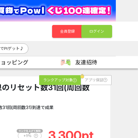
会員登録
ログイン
でPtゲット♪
ショッピング
友達招待
ランクアップ対象
アプリ保証
のリセット数31回(周回数
）
1回(周回数31)到達で成果
3,300pt