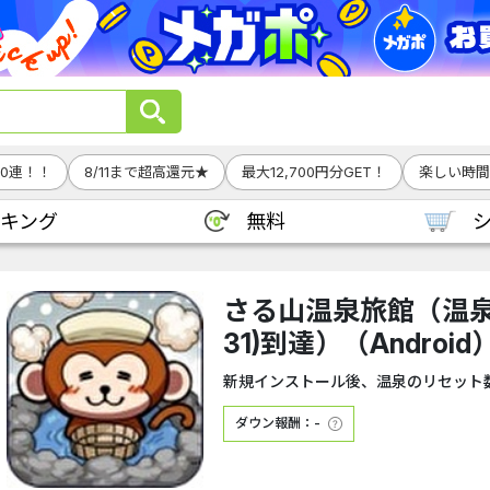
00連！！
8/11まで超高還元★
最大12,700円分GET！
楽しい時間
キング
無料
さる山温泉旅館（温泉
31)到達）（Android
新規インストール後、温泉のリセット数3
ダウン報酬：-