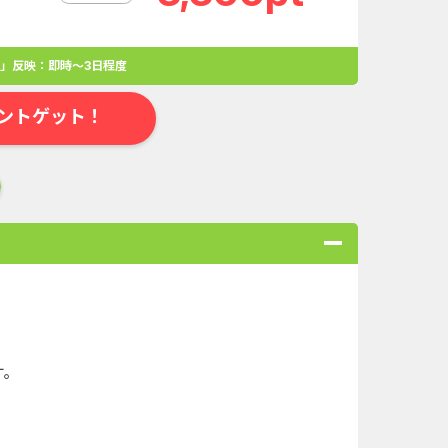
」反映：即時～3日程度
ントゲット！
合
無料・カンタン
高ポイント
ゲーム
アプリ
クレジットカ
す。
ローンSE...
Double Number Merging...
ABEMAプレ...
iOS_スーパーラッキーカ...