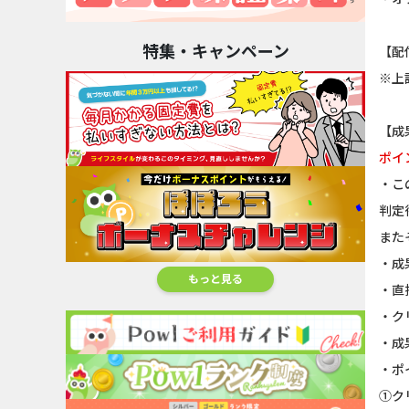
特集・キャンペーン
【配
※上
【成
ポイ
・こ
判定
また
・成
もっと見る
・直
・ク
・成
・ポ
①ク