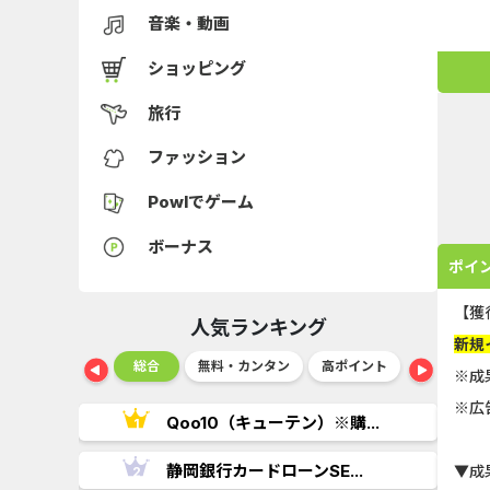
音楽・動画
ショッピング
旅行
ファッション
Powlでゲーム
ボーナス
ポイ
【獲
人気ランキング
新規
ショッピング
総合
無料・カンタン
高ポイント
ゲーム
※成
※広
..
Qoo10（キューテン）※購...
.
静岡銀行カードローンSE...
▼成