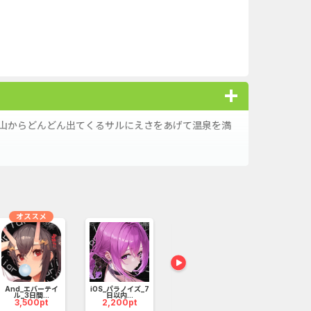
 山からどんどん出てくるサルにえさをあげて温泉を満
オススメ
オススメ
パズル＆カオス
（Androi...
165,000pt
And_エバーテイ
iOS_パラノイズ_7
iOS_東京デ
ル_3日間...
日以内...
カー_3...
3,500pt
2,200pt
2,100p