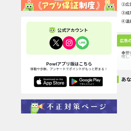
②広
③成
④温
公式アカウント
広告
◆憩
喫し
Powlアプリ版はこちら
移動や歩数、アンケートでポイントがもっと貯まる！
あ
オスス
キングショット
And_パラノイズ
ジム タイクーン
And_東京
（iOS）...
_7日以内...
（レス...
カー_3..
153,000pt
2,000pt
3,600pt
2,100