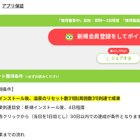
アプリ保証
「獲得審査中」反映：即時～3日程度
「獲得履歴
新規会員登録をしてポイ
最大3,300pt
シェアする
ント獲得条件
※必ずお読みください
得条件】
インストール後、温泉のリセット数31回(周回数31)到達で成果
アプリ
クレジットカード
金融
生活
ショッピング
総
果到達目安：新規インストール後、4日程度
告クリックから（当日を1日目とし）30日以内での達成が条件となりま
Double Number Merging...
静岡銀行カード
GFS無料特別講座
【還元UP中】
果までの流れ