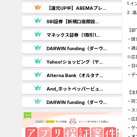
1.
【還元UP中】ABEMAプレ...
2.
.
SBI証券【新規口座開設...
【却
マネックス証券（1取引1...
・該
・過
DARWIN funding（ダーウ...
※広
..
Yahoo!ショッピング（ヤ...
・日
・デ
Alterna Bank（オルタナ...
And_ホットペッパービュ...
【注
・同
DARWIN funding（ダーウ...
・ス
・広
・ゲ
・オ