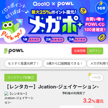
会員登録
ログイン
もうすぐ高還元終了！
0歳から口座開設できる！
メガポ利用で
ランクアップ対象
+1％
【レンタカー】Jcation-ジェイケーション-
予約後の利用完了
3.2
%還元