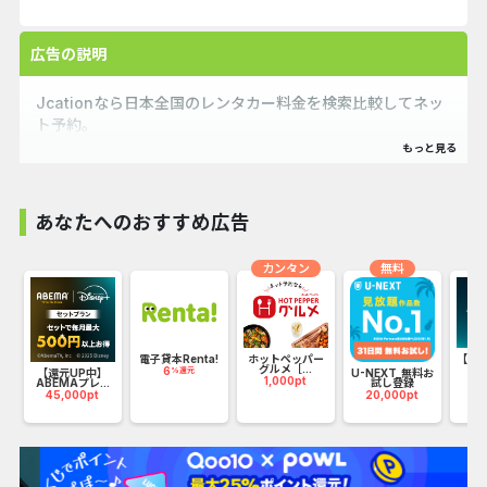
広告の説明
Jcationなら日本全国のレンタカー料金を検索比較してネッ
ト予約。
近くのレンタカー会社を一括検索できます。WEB限定で値段
が安いおすすめ格安プランを掲載！乗り捨て利用OK！
あなたへのおすすめ広告
カンタン
無料
ネ
電子貸本Renta!
ホットペッパー
【C
グルメ［...
ャ
6
%還元
【還元UP中】
U-NEXT_無料お
1,000pt
13
ABEMAプレ...
試し登録
45,000pt
20,000pt