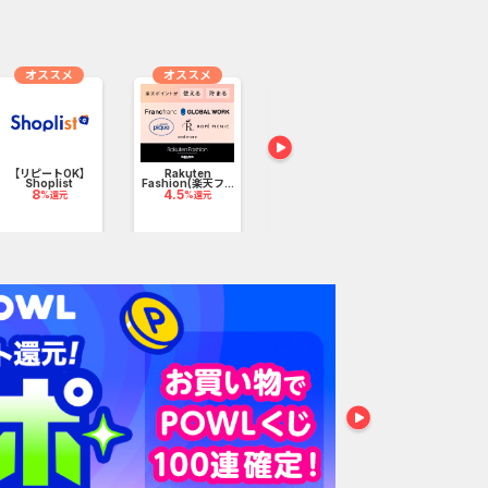
オススメ
オススメ
【リピートOK】
Rakuten
Shoplist
Fashion(楽天フ...
ブックライブ
アイリスプ
8
4.5
%還元
%還元
2.4
（アイリ..
%還元
2.24
%還