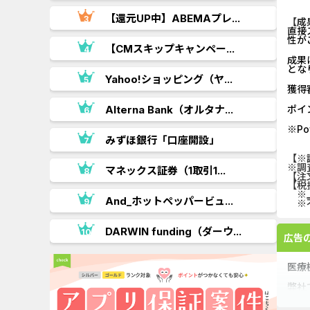
【還元UP中】ABEMAプレ...
【成
直接
性が
【CMスキップキャンペー...
成果
とな
.
Yahoo!ショッピング（ヤ...
獲得
Alterna Bank（オルタナ...
ポイ
※P
みずほ銀行「口座開設」
【※
※調
..
マネックス証券（1取引1...
【注
【税
※上
And_ホットペッパービュ...
※不
DARWIN funding（ダーウ...
広告
医療
弊社
シミ