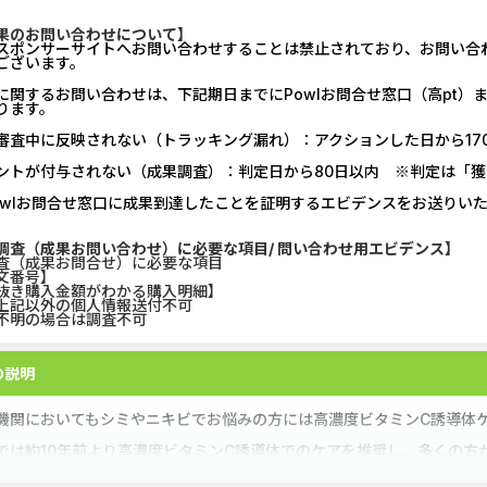
GFS無料特別講座
【CMスキップ
果のお問い合わせについて】
スポンサーサイトへお問い合わせすることは禁止されており、お問い合
ございます。
DOOR賃貸
Alterna B
に関するお問い合わせは、下記期日までにPowlお問合せ窓口（高pt
ります。
グリーン・ワークホース...
みずほ銀行
審査中に反映されない（トラッキング漏れ）：アクションした日から17
【Ipsos iSay】アンケー...
マネックス証券
ントが付与されない（成果調査）：判定日から80日以内 ※判定は「
owlお問合せ窓口に成果到達したことを証明するエビデンスをお送りい
Wood Block Jam（レベル...
DARWIN fu
調査（成果お問い合わせ）に必要な項目/ 問い合わせ用エビデンス】
査（成果お問合せ）に必要な項目
Nielsen（ニールセン）...
【リピートOK
文番号】
抜き購入金額がわかる購入明細】
記以外の個人情報送付不可
ホットペッパーグルメ［...
ポケットリサ
明の場合は調査不可
ナンプレ - クラシック...
【PR】三菱
の説明
機関においてもシミやニキビでお悩みの方には高濃度ビタミンC誘導体
では約10年前より高濃度ビタミンC誘導体でのケアを推奨し、多くの方
やニキビにお悩みの方から一刻も早くお悩みから解放されるようにたっ