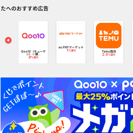
商品をリーズナブルに提供できるように努めております。
なたへのおすすめ広告
au PAYマーケット
1
%還元
つけ麺
Qoo10（キューテ
Temu既存
.
ン）※購...
2.5
%還元
8
元
%還元