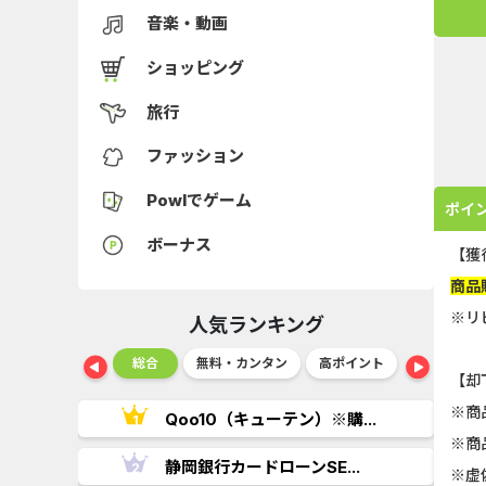
音楽・動画
ショッピング
旅行
ファッション
Powlでゲーム
ポイ
ボーナス
【獲
商品
※リ
人気ランキング
ショッピング
総合
無料・カンタン
高ポイント
ゲーム
【却
※商
..
Qoo10（キューテン）※購...
※商
.
静岡銀行カードローンSE...
※虚