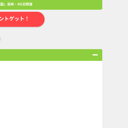
歴」反映：60日程度
ントゲット！
合
無料・カンタン
高ポイント
ゲーム
アプリ
クレジットカ
ローンSE...
Double Number Merging...
ABEMAプレ...
And_マフィア・シティ-...