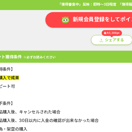
「獲得審査中」反映：即時～3日程度
「獲得履
新規会員登録をしてポイ
最大3,300pt
シェアする
ント獲得条件
※必ずお読みください
得条件】
購入で成果
ピート可
アプリ
クレジットカード
金融
生活
ショッピング
総
下条件】
品購入後、キャンセルされた場合
U-NEXT_無料お試し登録
静岡銀行カード
品購入後、30日以内に入金の確認が出来なかった場合
Double Number Merging...
【還元UP中】
偽・架空の購入