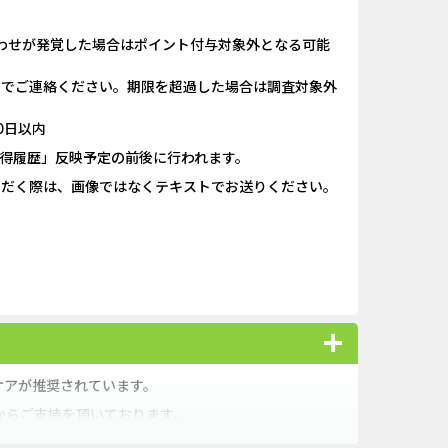
キャンペー...
iOS_スーパーラッキーカ...
わせが発覚した場合はポイント付与対象外となる可能
ank（オルタナ...
And_パズル＆コンクエス...
）までご連絡ください。期限を超過した場合は調査対象外
「口座開設」
And_ロードモバイル_SUR...
0日以内
（1取引1...
Berry Factory Tycoon（...
獲得履歴」反映予定の前後に行われます。
ただく際は、画像ではなくテキストでお送りください。
nding（ダーウ...
iOS_パズル＆コンクエス...
】みずほ銀...
And_スーパーラッキーカ...
ーチ【男性...
And_ミステリータウン：...
ＵＦＪカード
iOS_エバーテイル_3日間...
ケアが推奨されています。
からご支持を頂いております。
ぷりと高濃度有効成分でのケアを行っていただくため