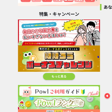
に、
あ
特集・キャンペーン
PELLE
MORBIDA（ペッ
GRAXIA（グラシ
Biople
ラーメンと
レ...
ア）
4
の通販..
%還元
14
%還元
8
4.8
%還元
%還
もっと見る