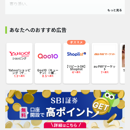
寄り添い、
安心と安全をお届けすることを使命としております。
日本の未来を担っていく大切なお子さまのために、私共にご
賛同頂ける方、是非お力添え頂けたら嬉しいです！
あなたへのおすすめ広告
家の中でも、どうしてもお子さまから目を離さなければいけ
オススメ
ないシチュエーション・・・
たとえばキッチンでのお料理中など離れた場所にいても、カ
メラとモニターを通じて、
【リピートOK】
au PAYマーケッ
Shoplist
ト
音声と映像でいつでもどこでもパパ・ママの目が届く、子育
Yahoo!ショッピ
Qoo10（キュー
ラデ
4
1
%還元
%還元
ング（ヤ...
テン）※購...
ての強い味方となるワイヤレスビデオベビーモニターです。
1.3
8.5
1
%還元
%還元
HD画質のモニターで、明るいところでも暗いところでもお子
さまを鮮明に映し出します。
離れたお部屋での双方向トークも可能。ネット環境を使わな
いので、セキュリティ面での心配もありません。
カメラは最大4台まで接続可能です。