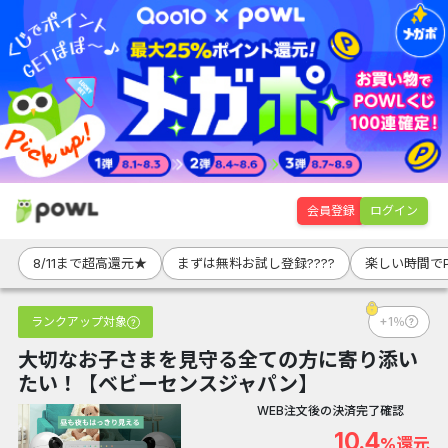
会員登録
ログイン
8/11まで超高還元★
まずは無料お試し登録????
楽しい時間でP
ランクアップ対象
+1％
大切なお子さまを見守る全ての方に寄り添い
たい！【ベビーセンスジャパン】
WEB注文後の決済完了確認
10.4
%還元