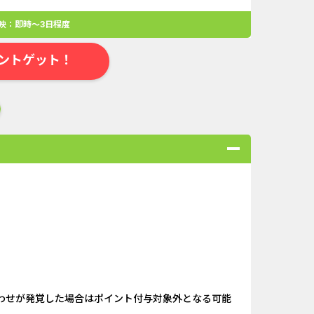
映：即時～3日程度
ントゲット！
合
無料・カンタン
高ポイント
ゲーム
アプリ
クレジットカ
ローンSE...
Double Number Merging...
わせが発覚した場合はポイント付与対象外となる可能
ABEMAプレ...
And_マフィア・シティ-...