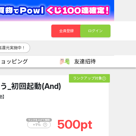
会員登録
ログイン
高還元実施中！
ショッピング
友達招待
ランクアップ対象
う_初回起動(And)
動】
500pt