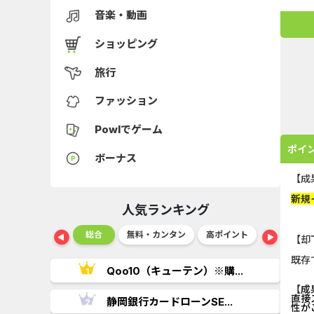
音楽・動画
ショッピング
旅行
ファッション
Powlでゲーム
ポイ
ボーナス
【成
新規
人気ランキング
ショッピング
総合
無料・カンタン
高ポイント
ゲーム
【却
既存
..
Qoo10（キューテン）※購...
【成
直接
.
静岡銀行カードローンSE...
性が