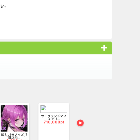
さい。
キャンペー...
iOS_スーパーラッキーカ...
ank（オルタナ...
And_パズル＆コンクエス...
「口座開設」
And_ロードモバイル_SUR...
（1取引1...
Berry Factory Tycoon（...
nding（ダーウ...
iOS_パズル＆コンクエス...
】みずほ銀...
And_スーパーラッキーカ...
ーチ【男性...
And_ミステリータウン：...
無料
ＵＦＪカード
iOS_エバーテイル_3日間...
ザ・グランドマフ
ィア（...
710,000pt
iOS_パラノイズ_7
ナンプレ - クラシ
Woody Sor
日以内...
ック...
ークレッ..