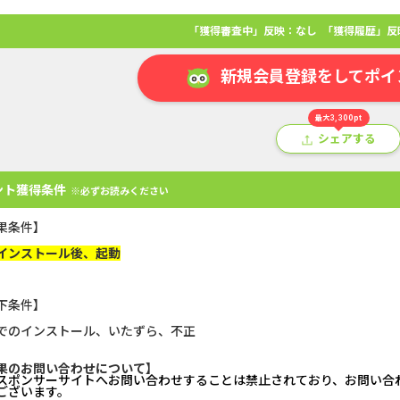
「獲得審査中」反映：なし
「獲得履歴」反
新規会員登録をしてポイ
最大3,300pt
シェアする
ント獲得条件
※必ずお読みください
果条件】
インストール後、起動
アプリ
クレジットカード
金融
生活
ショッピング
総
下条件】
でのインストール、いたずら、不正
U-NEXT_無料お試し登録
静岡銀行カード
果のお問い合わせについて】
スポンサーサイトへお問い合わせすることは禁止されており、お問い合
Double Number Merging...
【還元UP中】
ございます。