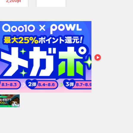
2,200pt
4,000pt
6,100p