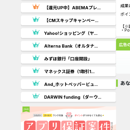
成果
【還元UP中】ABEMAプレ...
ポイ
【CMスキップキャンペー...
【※
・P
.
Yahoo!ショッピング（ヤ...
広告
Alterna Bank（オルタナ...
みずほ銀行「口座開設」
..
マネックス証券（1取引1...
あ
And_ホットペッパービュ...
DARWIN funding（ダーウ...
ホワイトアウト・
キングショット
Arrow Fever（レ
Color Bolt
サバイ...
（iOS）...
ベル100...
Puzzl..