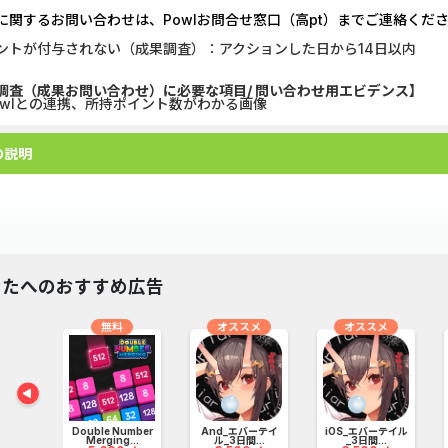
に関するお問い合わせは、Powlお問合せ窓口（高pt）までご連絡くだ
GFS無料特別講座
【CMスキップ
ントが付与されない（成果調査）：アクションした日から14日以内
DOOR賃貸
Alterna B
調査（成果お問い合わせ）に必要な項目/ 問い合わせ用エビデンス】
owlとの連携、所持ポイント数がわかる画像
グリーン・ワークホース...
みずほ銀行
の説明
【Ipsos iSay】アンケー...
マネックス証券
Wood Block Jam（レベル...
DARWIN fu
Nielsen（ニールセン）...
【リピートOK
なたへのおすすめ広告
ホットペッパーグルメ［...
ポケットリサ
無料
オススメ
オススメ
ナンプレ - クラシック...
【PR】三菱
s Sort
Double Number
And_エバーテイ
iOS_エバーテイル
.
Merging...
ル_3日間...
_3日間...