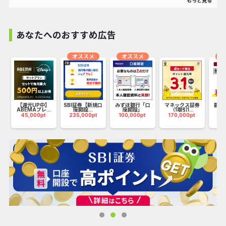
り入れ可能！
あなたへのおすすめ広告
オススメ
オススメ
オ
ク
【還元UP中】
SBI証券【新規口
みずほ銀行「口
マネックス証券
静岡
ABEMAプレ...
座開設...
座開設」
（1取引1...
ロー
45,000pt
235,000pt
100,000pt
170,000pt
41