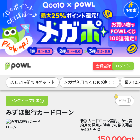
会員登録
ログイン
楽しい時間でPtゲット♪
メガポ利用でくじ100連！！
最大12,
ランクアップ対象
+1％
みずほ銀行カードローン
新規カードローン契約、かつ契
約月の翌月末時点での借入残高
が40万円以上
150,000pt