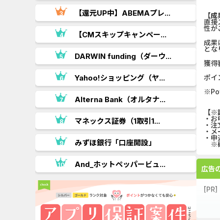
【還元UP中】ABEMAプレ...
【成
直接
性が
.
【CMスキップキャンペー...
成果
とな
DARWIN funding（ダーウ...
獲得
Yahoo!ショッピング（ヤ...
ポイ
※P
..
Alterna Bank（オルタナ...
【※
・お
マネックス証券（1取引1...
・注
・メ
・申
みずほ銀行「口座開設」
※確
.
And_ホットペッパービュ...
広告
[PR]
お名