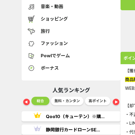
音楽・動画
ショッピング
旅行
ファッション
Powlでゲーム
ポイ
ボーナス
【獲
商品
WE
人気ランキング
ショッピング
総合
無料・カンタン
高ポイント
ゲーム
【却
・不
..
Qoo10（キューテン）※購...
・L
.
静岡銀行カードローンSE...
・代