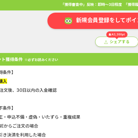
「獲得審査中」反映：即時～3日程度
「獲得履
新規会員登録をしてポイ
最大3,300pt
シェアする
ント獲得条件
※必ずお読みください
得条件】
購入
B注文後、30日以内の入金確認
アプリ
クレジットカード
金融
生活
ショッピング
総
下条件】
正・申込不備・虚偽・いたずら・重複成果
Double Number Merging...
静岡銀行カード
INEからご注文の場合
GFS無料特別講座
【還元UP中】
引き決済を利用した場合