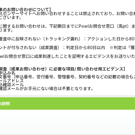
U-NEXT_無料お試し登録
【CMスキップ
果のお問い合わせについて】
スポンサーサイトへお問い合わせすることは禁止されており、お問い合
ございます。
DOOR賃貸
DARWIN fu
に関するお問い合わせは、下記期日までにPowlお問合せ窓口（高pt
ります。
グリーン・ワークホース...
Alterna B
審査中に反映されない（トラッキング漏れ）：アクションした日から80
【Ipsos iSay】アンケー...
マネックス証券
ントが付与されない（成果調査）：判定日から80日以内 ※判定は「
owlお問合せ窓口に成果到達したことを証明するエビデンスをお送りい
Nielsen（ニールセン）...
みずほ銀行
調査（成果お問い合わせ）に必要な項目/ 問い合わせ用エビデンス】
申込み名
Wood Block Jam（レベル...
DARWIN fu
文番号（申込番号、受付番号、管理番号、契約番号などの記載の場合も
ールアドレス
込確認メール
ホットペッパーグルメ［...
高速インターネ
認メールがお手元にない場合は不要となります。
Nielsen（ニールセン）...
【リピートOK
の説明
前シール、お名前スタンプの製造販売を行っています。