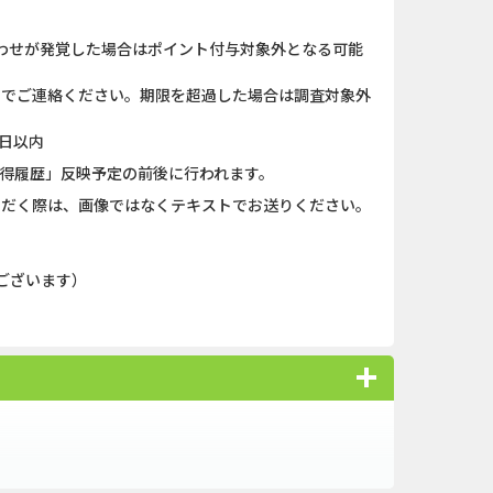
キャンペー...
And_ロードモバイル_SUR...
わせが発覚した場合はポイント付与対象外となる可能
nding（ダーウ...
Berry Factory Tycoon（...
）までご連絡ください。期限を超過した場合は調査対象外
ank（オルタナ...
iOS_パズル＆コンクエス...
日以内
（1取引1...
And_パズル＆コンクエス...
獲得履歴」反映予定の前後に行われます。
ただく際は、画像ではなくテキストでお送りください。
「口座開設」
And_スーパーラッキーカ...
nding（ダーウ...
And_ミステリータウン：...
ございます）
ット NUR...
iOS_エバーテイル_3日間...
】みずほ銀...
And_タイトーオンライン...