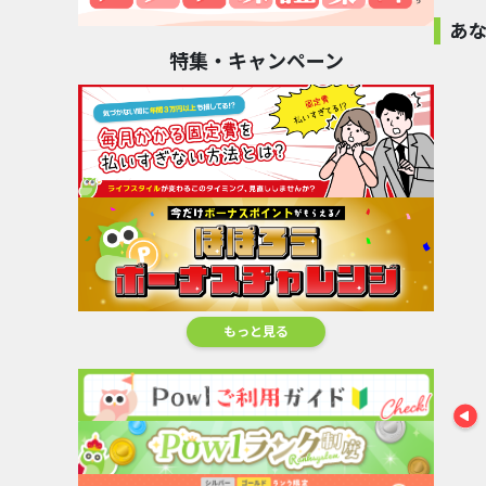
28
あ
特集・キャンペーン
無料
スピ
Yarn
Loop（Android）
マ...
ノン
220,000pt
【CMスキップキ
【Ipsos i
ャンペー...
ンケー..
キングショット
13,000pt
3,800
（iOS）...
153,000pt
ママ
文字
もっと見る
食器
シー