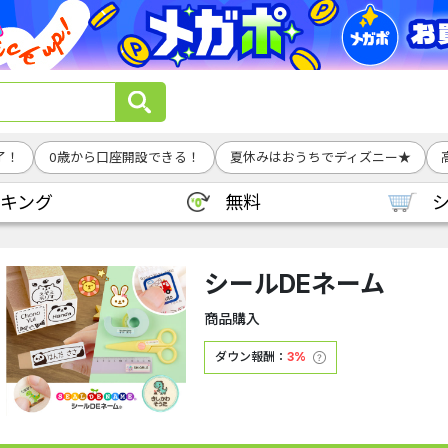
了！
0歳から口座開設できる！
夏休みはおうちでディズニー★
キング
無料
シールDEネーム
商品購入
ダウン報酬：
3%