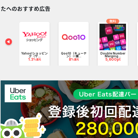
年間の実績を持ち、1998年から販売している防水ラミネートシールは、当
なたへのおすすめ広告
無料
ード出荷対応で、入園準備、入学準備でお急ぎのママの強い味方です。
アイロンなので、衣類の洗濯タグにぎゅっ！と貼るだけでお洗濯もできち
Say】ア
.
Yahoo!ショッピン
Qoo10（キューテ
Double Number
pt
グ（ヤ...
ン）※購...
Merging...
1.3
8
5,600pt
%還元
%還元
デザイナー監修のオリジナルデザインは660種以上。
バランスを創業当時から、ひとつひとつチェック＆調整しているので名
から文房具、算数セットや傘、介護用品などなど、様々な持ち物に貼る
ル以外にも、お名前スタンプ、キーホルダー、タオル等も販売しており