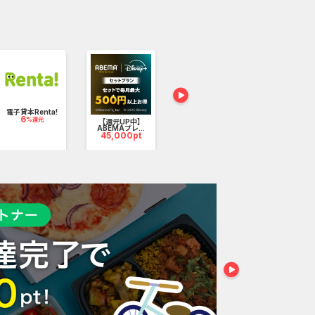
店で人気No1。
食洗器や電子レンジにも対応。
漢検スタート for d
バリ...
9,000pt
ゃいます。(中サイズ以上)
電子貸本Renta!
6
%還元
【還元UP中】
ぐっすリン-
ABEMAプレ...
でリ...
45,000pt
1,400p
前が読みやすいのも特徴です。
ことができます。
ます。