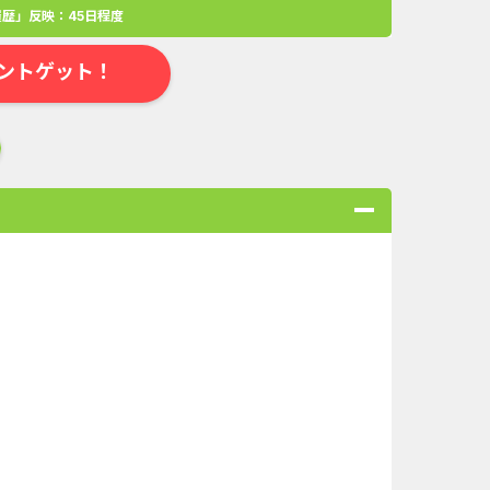
歴」反映：45日程度
ントゲット！
合
無料・カンタン
高ポイント
ゲーム
アプリ
クレジットカ
ローンSE...
Double Number Merging...
ABEMAプレ...
iOS_スーパーラッキーカ...