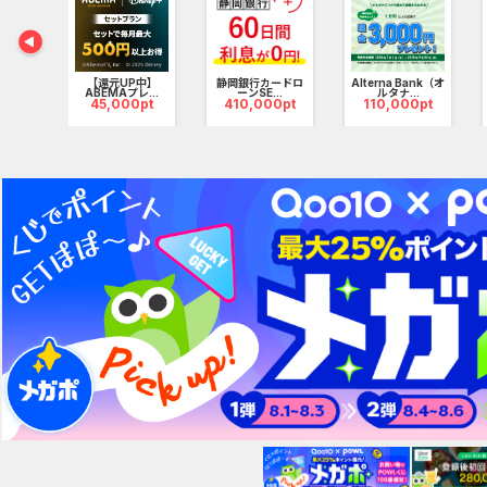
大
【還元UP中】
静岡銀行カードロ
Alterna Bank（オ
当※...
ABEMAプレ...
ーンSE...
ルタナ...
0pt
45,000pt
410,000pt
110,000pt