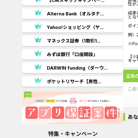
【CMスキップキャンペー...
性が
成果
.
Alterna Bank（オルタナ...
とな
ポイ
Yahoo!ショッピング（ヤ...
例）
マネックス証券（1取引1...
※P
みずほ銀行「口座開設」
【※
キャ
DARWIN funding（ダーウ...
広告
ポケットリサーチ【男性...
この
あ
超高還元
特集・キャンペーン