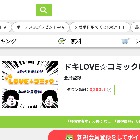
ト★
ボーナスptプレゼント中★
メガポ利用でくじ100連！！
最
キング
無料
ドキLOVE☆コミック(
会員登録
ダウン報酬：
3,200pt
「獲得審査中」反映：なし
「獲得履歴」反
新規会員登録をしてポイ