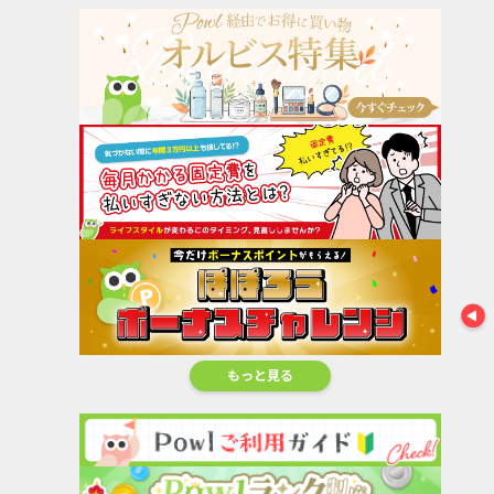
ポケットリサーチ
【男性...
130,000pt
DERIT TECH(デ
Uber Eats（ウー
リットテ...
バーイ...
※合計最
45,000pt
280,000pt
67,400円相
130,00
もっと見る