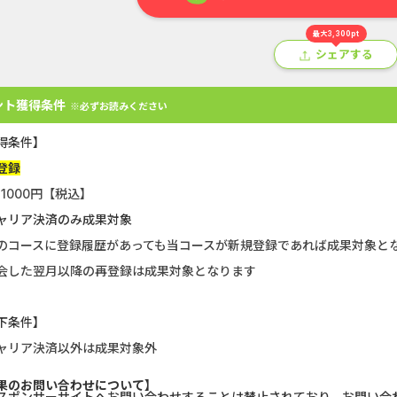
最大3,300pt
シェアする
ント獲得条件
※必ずお読みください
得条件】
登録
11000円【税込】
ャリア決済のみ成果対象
アプリ
クレジットカード
金融
生活
ショッピング
総
のコースに登録履歴があっても当コースが新規登録であれば成果対象と
会した翌月以降の再登録は成果対象となります
Double Number Merging...
静岡銀行カード
U-NEXT_無料お試し登録
【還元UP中】
下条件】
ャリア決済以外は成果対象外
GFS無料特別講座
【CMスキップ
果のお問い合わせについて】
スポンサーサイトへお問い合わせすることは禁止されており、お問い合