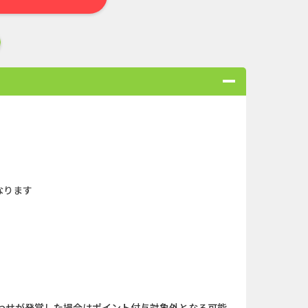
合
無料・カンタン
高ポイント
ゲーム
アプリ
クレジットカ
なります
ローンSE...
Double Number Merging...
ABEMAプレ...
And_マフィア・シティ-...
キャンペー...
And_ロードモバイル_SUR...
わせが発覚した場合はポイント付与対象外となる可能