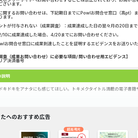
DOOR賃貸
Alterna B
ございます。
に関するお問い合わせは、下記期日までにPowlお問合せ窓口（高pt
グリーン・ワークホース...
マネックス証券
ります。
ントが付与されない（成果調査）：成果達成した日の翌々月の20日まで
Wood Block Jam（レベル...
みずほ銀行
2/10に成果達成した場合、4/20までにお問い合わせください。
【Ipsos iSay】アンケー...
DARWIN fu
owlお問合せ窓口に成果到達したことを証明するエビデンスをお送りい
ホットペッパーグルメ［...
ポケットリサ
調査（成果お問い合わせ）に必要な項目/ 問い合わせ用エビデンス】
リア決済番号
Word Search Sea Game（...
【PR】三菱
の説明
クラシル（お試し無料会...
【リピートOK
ドキドキをアナタにも感じてほしい。トキメクタイトル満載の電子書籍サ
なたへのおすすめ広告
超高還元