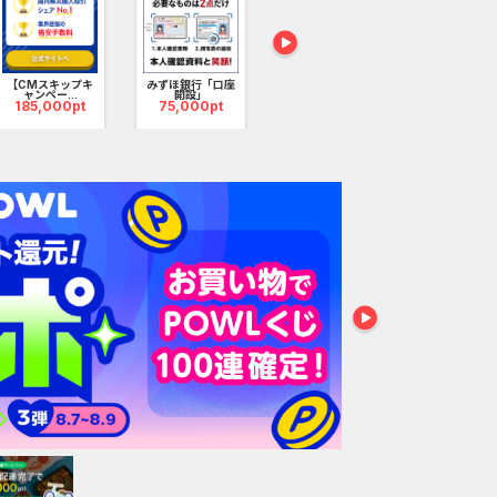
【PR】三菱ＵＦＪ
カード
120,000pt
楽天証券（口
設のみ）
【CMスキップキ
みずほ銀行「口座
95,000p
ャンペー...
開設」
185,000pt
75,000pt