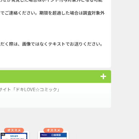
ank（オルタナ...
iOS_スーパーラッキーカ...
）までご連絡ください。期限を超過した場合は調査対象外
（1取引1...
And_パズル＆コンクエス...
「口座開設」
iOS_エバーテイル_3日間...
nding（ダーウ...
And_タイトーオンライン...
ただく際は、画像ではなくテキストでお送りください。
ーチ【男性...
iOS_パラノイズ_7日以内...
ＵＦＪカード
Berry Factory Tycoon（...
】みずほ銀...
And_エバーテイル_3日間...
イト「ドキLOVE☆コミック」
オススメ
オススメ
オススメ