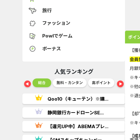
旅行
ファッション
Powlでゲーム
ポイ
ボーナス
【獲
会員
月額
人気ランキング
※キ
ショッピング
総合
無料・カンタン
高ポイント
ゲーム
※他
※退
..
Qoo10（キューテン）※購...
.
静岡銀行カードローンSE...
【却
※キ
【還元UP中】ABEMAプレ...
【成
直接