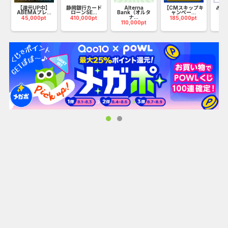
【還元UP中】
静岡銀行カード
Alterna
【CMスキップキ
みず
当
ABEMAプレ...
ローンSE...
Bank（オルタ
ャンペー...
ナ...
45,000pt
410,000pt
185,000pt
75
110,000pt