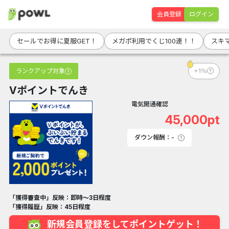
会員登録
ログイン
セールでお得に夏服GET！
メガポ利用でくじ100連！！
スキ
ランクアップ対象
+1％
Vポイントでんき
電気開通確認
45,000pt
ダウン報酬：-
「獲得審査中」反映：即時～3日程度
「獲得履歴」反映：45日程度
新規会員登録をしてポイントゲット！