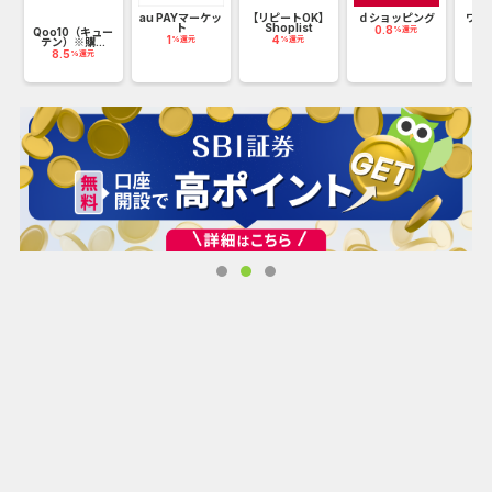
au PAYマーケッ
【リピートOK】
ｄショッピング
ワッ
ト
Shoplist
ン
0.8
%還元
Qoo10（キュー
1
4
2
%還元
%還元
テン）※購...
8.5
%還元