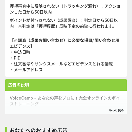
獲得審査中に反映されない（トラッキング漏れ）：アクショ
ンした日から50日以内
ポイントが付与されない（成果調査）：判定日から50日以
内 ※判定は「獲得履歴」反映予定の前後に行われます。
【※調査（成果お問い合わせ）に必要な項目/ 問い合わせ用
エビデンス】
・申込日時
・PID
・注文番号やサンクスメールなどエビデンスとれる情報
・メールアドレス
広告の説明
VoiceCamp - あなたの声をプロに！完全オンラインのボイ
ストレーニング
VoiceCampは、あなたの「声」を活かして、プロの声優、
ナレーター、Vtuber、Podcastなど、声を使った仕事を目
指すための最適な学びの場です。完全オンラインで、マンツ
あなたへのおすすめ広告
ーマンレッスンを提供し、初心者から上級者まで、一人ひと