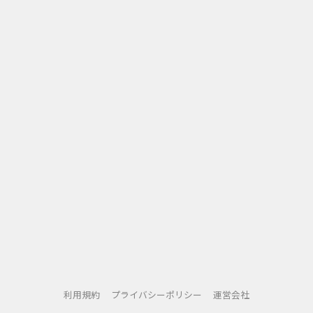
活躍できるレベルに成長できます。
低価格で始めやすい
高額な養成所に通うことなく、 リーズナブルな価格でプロの
技術を学べます。コストパフォーマンスに優れ、無理なく学
び続けられる環境を提供します。
振替レッスン対応
忙しい方にも安心の、振替レッスン制度。自分の都合に合わ
せて、学びたいタイミングでレッスンを受けられるので、予
定が合わなくてもスケジュールに合わせて学びを進められま
す。
こんな方におすすめ
声優やナレーター、Vtuber、Podcastなど、声を活かした
仕事を目指している方
忙しいライフスタイルの中で、スキルアップを目指したい方
個別指導で、自分のペースでスキルを磨きたい方
利用規約
プライバシーポリシー
運営会社
高額な養成所や専門学校に通うことなく、学べる環境を求め