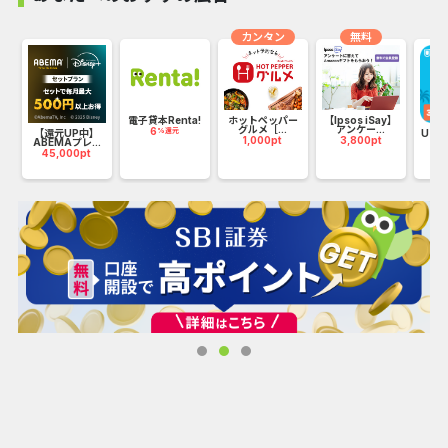
りのニーズに合わせた個別指導を行います。
カンタン
無料
VoiceCampの特長
完全オンラインのレッスン
電子貸本Renta!
ホットペッパー
【Ipsos iSay】
グルメ［...
アンケー...
6
%還元
上
【還元UP中】
U-N
1,000pt
3,800pt
ABEMAプレ...
どこでも、いつでも学べるオンラインレッスンだから、場所
45,000pt
20
に縛られることなく、自分のペースで学習できます。通学の
手間を省き、忙しい日常でも効率的に学べます。
マンツーマンレッスンで丁寧に指導
受講者一人ひとりに合わせたレッスンを提供。 講師とのマン
ツーマン形式で、きめ細やかな指導が受けられるため、無駄
なく確実にスキルを習得できます。
多彩なレッスン内容
声優、ナレーター、Vtuber、Podcastなど、さまざまなジャ
ンルの声を使った仕事を目指すことができるカスタマイズさ
れたカリキュラムが魅力。プロの技術を学べ、即戦力として