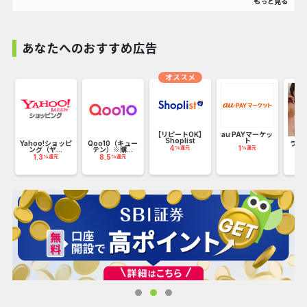
グです。
災害時、スマホの充電が無くなっても大切なペットを探せる
あなたへのおすすめ広告
ように、
バッグに直接プリントしてお客様へお届けします。
オススメ
【リピートOK】
au PAYマーケッ
Shoplist
ト
Yahoo!ショッピ
Qoo10（キュー
ラデ
4
1
%還元
%還元
ング（ヤ...
テン）※購...
1.3
8.5
1
%還元
%還元