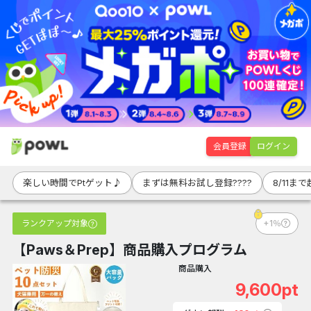
会員登録
ログイン
楽しい時間でPtゲット♪
まずは無料お試し登録????
8/11ま
ランクアップ対象
+1％
【Paws＆Prep】商品購入プログラム
商品購入
9,600pt