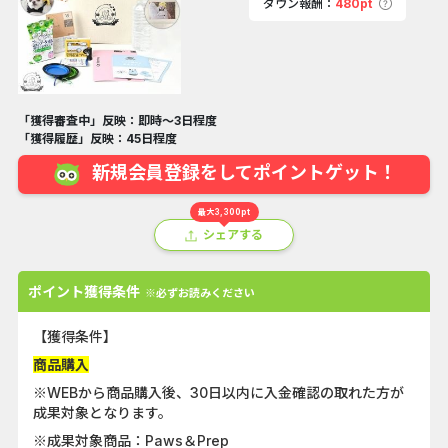
ダウン報酬：
480pt
「獲得審査中」反映：即時～3日程度
「獲得履歴」反映：45日程度
新規会員登録をしてポイントゲット！
最大3,300pt
シェアする
ポイント獲得条件
※必ずお読みください
【獲得条件】
商品購入
※WEBから商品購入後、30日以内に入金確認の取れた方が
成果対象となります。
※成果対象商品：Paws＆Prep