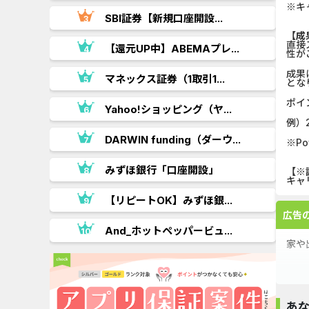
※キ
.
SBI証券【新規口座開設...
【成
直接
【還元UP中】ABEMAプレ...
性が
成果
マネックス証券（1取引1...
とな
ポイ
Yahoo!ショッピング（ヤ...
例）
..
DARWIN funding（ダーウ...
※P
.
みずほ銀行「口座開設」
【※
キャ
【リピートOK】みずほ銀...
広告
And_ホットペッパービュ...
家や
あ