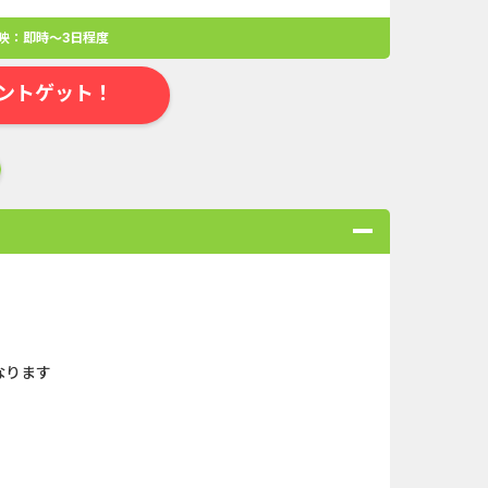
映：即時～3日程度
ントゲット！
合
無料・カンタン
高ポイント
ゲーム
アプリ
クレジットカ
なります
ローンSE...
Double Number Merging...
規口座開設...
iOS_スーパーラッキーカ...