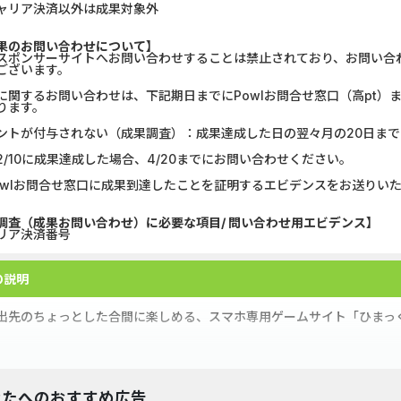
ャリア決済以外は成果対象外
U-NEXT_無料お試し登録
【還元UP中】
果のお問い合わせについて】
スポンサーサイトへお問い合わせすることは禁止されており、お問い合
DOOR賃貸
マネックス証券
ございます。
に関するお問い合わせは、下記期日までにPowlお問合せ窓口（高pt
【Ipsos iSay】アンケー...
DARWIN fu
ります。
ントが付与されない（成果調査）：成果達成した日の翌々月の20日まで
Nielsen（ニールセン）...
みずほ銀行
2/10に成果達成した場合、4/20までにお問い合わせください。
Nielsen（ニールセン）...
【リピートOK
owlお問合せ窓口に成果到達したことを証明するエビデンスをお送りい
ホットペッパーグルメ［...
Alterna B
調査（成果お問い合わせ）に必要な項目/ 問い合わせ用エビデンス】
リア決済番号
ウォーターカラーソート...
DARWIN fu
の説明
アンケート募集サイト、...
ポケットリサ
出先のちょっとした合間に楽しめる、スマホ専用ゲームサイト「ひまっ
なたへのおすすめ広告