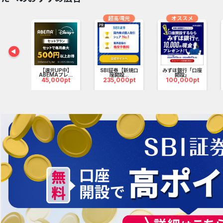
超高還元
オススメ
還元】
.
【還元UP中】
SBI証券【新規口
みずほ銀行「口座
pt
ABEMAプレ...
座開設...
開設」
45,000pt
235,000pt
100,000pt