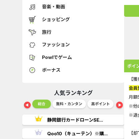
音楽・動画
ショッピング
旅行
ファッション
Powlでゲーム
ポイ
ボーナス
【獲
会員
人気ランキング
月額
ショッピング
総合
無料・カンタン
高ポイント
ゲーム
※他
※退
..
静岡銀行カードローンSE...
【却
.
Qoo10（キューテン）※購...