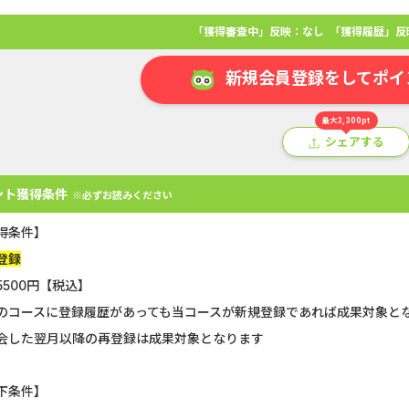
「獲得審査中」反映：なし
「獲得履歴」反
新規会員登録をしてポイ
最大3,300pt
シェアする
ント獲得条件
※必ずお読みください
得条件】
登録
5500円【税込】
アプリ
クレジットカード
金融
生活
ショッピング
総
のコースに登録履歴があっても当コースが新規登録であれば成果対象と
会した翌月以降の再登録は成果対象となります
Double Number Merging...
静岡銀行カード
下条件】
GFS無料特別講座
SBI証券【新