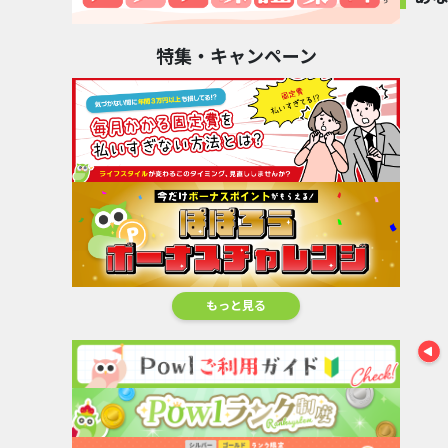
オススメ
特集・キャンペーン
エードMYバンク
DARWIN
【ボーナス
【50万円...
funding（ダー
【親権..
楽天カード【JCB
450,000pt
ウ...
44,000
キャン...
680,000pt
40,000pt
もっと見る