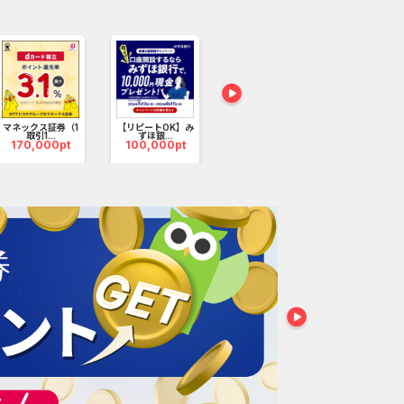
超高還元
マネックス証券（1
【リピートOK】み
リクルートカード
静岡銀行カー
取引1...
ずほ銀...
62,000pt
ーンSE...
170,000pt
100,000pt
410,000