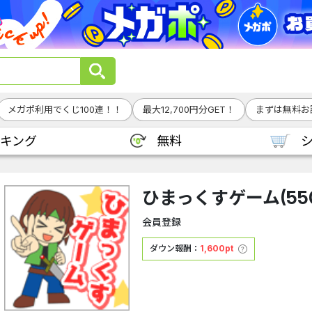
メガポ利用でくじ100連！！
最大12,700円分GET！
まずは無料お試
キング
無料
ひまっくすゲーム(55
会員登録
ダウン報酬：
1,600pt