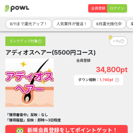
会員登録
ログイン
8/11まで還元アップ！
人気案件が復活！
8月還元強化中
ランクアップ対象
+1％
アディオスヘアー(5500円コース)
会員登録
34,800pt
ダウン報酬：
1,740pt
「獲得審査中」反映：なし
「獲得履歴」反映：即時～3日程度
新規会員登録をしてポイントゲット！