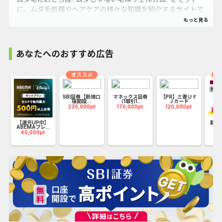
に、ムダ毛処理やヘアケアの様々な知識を紹介するサイトで
す。
あなたへのおすすめ広告
オススメ
超
SBI証券【新規口
マネックス証券
【PR】三菱ＵＦ
座開設...
（1取引1...
Ｊカード
235,000pt
170,000pt
120,000pt
】
【還元UP中】
静岡
ABEMAプレ...
ロー
45,000pt
41