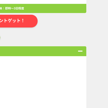
映：即時～3日程度
ントゲット！
合
無料・カンタン
高ポイント
ゲーム
アプリ
クレジットカ
ローンSE...
Double Number Merging...
ABEMAプレ...
And_マフィア・シティ-...