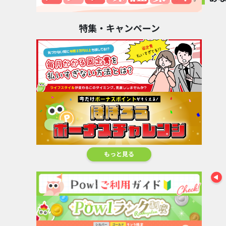
カンタン
カンタ
特集・キャンペーン
【Ipsos iSay】ア
ホットペッ
ンケー...
ルメ［..
歩数計あるくん〜
家計簿マネーフォ
3,800pt
1,000
シンプ...
ワード...
1,400pt
3,000pt
もっと見る