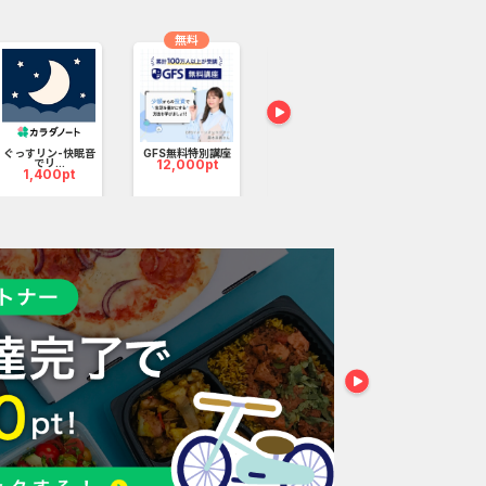
無料
オススメ
漢検スタート for d
バリ...
9,000pt
ぐっすリン-快眠音
GFS無料特別講座
And_エバー
でリ...
12,000pt
ル_3日間..
1,400pt
3,500p