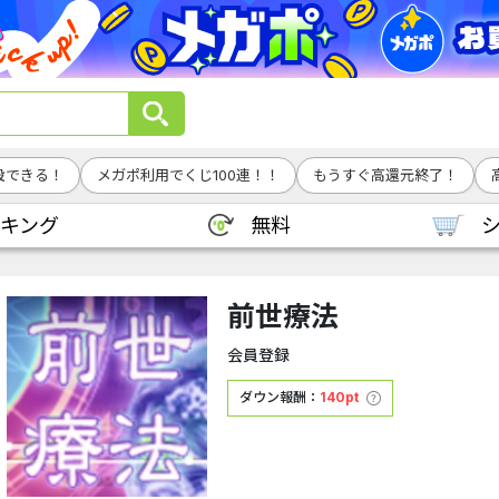
設できる！
メガポ利用でくじ100連！！
もうすぐ高還元終了！
キング
無料
前世療法
会員登録
ダウン報酬：
140pt