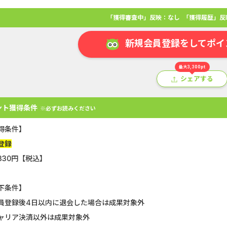
「獲得審査中」反映：なし
「獲得履歴」反
新規会員登録をしてポイ
最大3,300pt
シェアする
ント獲得条件
※必ずお読みください
得条件】
登録
330円【税込】
アプリ
クレジットカード
金融
生活
ショッピング
総
下条件】
U-NEXT_無料お試し登録
静岡銀行カード
員登録後4日以内に退会した場合は成果対象外
ャリア決済以外は成果対象外
Double Number Merging...
【還元UP中】