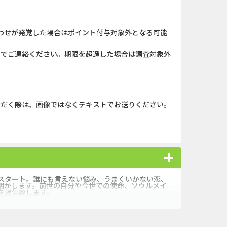
キャンペー...
iOS_スーパーラッキーカ...
わせが発覚した場合はポイント付与対象外となる可能
ank（オルタナ...
And_パズル＆コンクエス...
）までご連絡ください。期限を超過した場合は調査対象外
「口座開設」
And_ロードモバイル_SUR...
（1取引1...
Berry Factory Tycoon（...
nding（ダーウ...
iOS_パズル＆コンクエス...
ただく際は、画像ではなくテキストでお送りください。
】みずほ銀...
And_スーパーラッキーカ...
ーチ【男性...
And_ミステリータウン：...
ＵＦＪカード
iOS_エバーテイル_3日間...
スタート。誰にも言えない悩み、うまくいかない恋、
明かします。前世の自分や今世での使命、ソウルメイ
を提供致します。