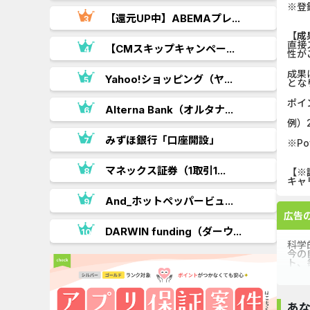
※登
【還元UP中】ABEMAプレ...
【成
直接
【CMスキップキャンペー...
性が
成果
.
Yahoo!ショッピング（ヤ...
とな
ポイ
Alterna Bank（オルタナ...
例）
みずほ銀行「口座開設」
※P
マネックス証券（1取引1...
【※
キャ
And_ホットペッパービュ...
広告
DARWIN funding（ダーウ...
科学
今の
ト、
あ