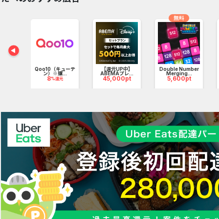
ン
無料
パーグ
.
Qoo10（キューテ
【還元UP中】
Double Number
pt
ン）※購...
ABEMAプレ...
Merging...
8
45,000pt
5,600pt
%還元