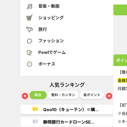
音楽・動画
ショッピング
旅行
ファッション
Powlでゲーム
ポイ
ボーナス
【獲
会員
人気ランキング
月額
ショッピング
総合
無料・カンタン
高ポイント
ゲーム
【却
..
Qoo10（キューテン）※購...
※会
※キ
.
静岡銀行カードローンSE...