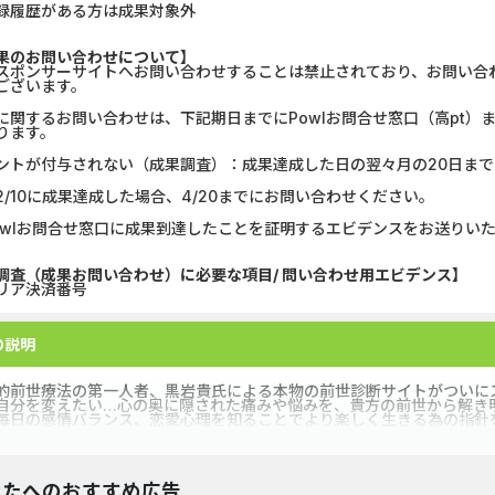
録履歴がある方は成果対象外
GFS無料特別講座
【CMスキップ
果のお問い合わせについて】
スポンサーサイトへお問い合わせすることは禁止されており、お問い合
DOOR賃貸
Alterna B
ございます。
に関するお問い合わせは、下記期日までにPowlお問合せ窓口（高pt
グリーン・ワークホース...
みずほ銀行
ります。
ントが付与されない（成果調査）：成果達成した日の翌々月の20日まで
【Ipsos iSay】アンケー...
マネックス証券
2/10に成果達成した場合、4/20までにお問い合わせください。
Wood Block Jam（レベル...
DARWIN fu
owlお問合せ窓口に成果到達したことを証明するエビデンスをお送りい
Nielsen（ニールセン）...
【リピートOK
調査（成果お問い合わせ）に必要な項目/ 問い合わせ用エビデンス】
リア決済番号
ホットペッパーグルメ［...
ポケットリサ
の説明
ナンプレ - クラシック...
【PR】三菱
的前世療法の第一人者、黒岩貴氏による本物の前世診断サイトがついに
自分を変えたい…心の奥に隠された痛みや悩みを、貴方の前世から解き
毎日の感情バランス、恋愛心理を知ることでより楽しく生きる為の指針
なたへのおすすめ広告