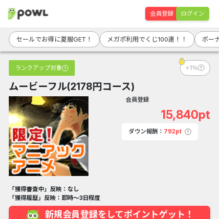
会員登録
ログイン
セールでお得に夏服GET！
メガポ利用でくじ100連！！
ボー
ランクアップ対象
+1％
ムービーフル(2178円コース)
会員登録
15,840pt
ダウン報酬：
792pt
「獲得審査中」反映：なし
「獲得履歴」反映：即時～3日程度
新規会員登録をしてポイントゲット！