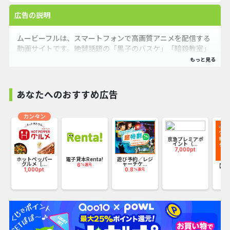
広告の説明
ムービーフルは、スマートフォンで高画質アニメを配信する
動画サイトです。絶賛話題の「黒子のバスケ」「暗殺教室」
などの新作から旧作まで配信中!話題のコンテンツが続々登場
します!
あなたへのおすすめ広告
カンタン
京急プレミアポ
イント（...
7,000pt
ホットペッパー
電子貸本Renta!
遊び予約／レジ
グルメ［...
ャーチケ...
6
%還元
_
【KL
1,000pt
0.8
%還元
ッ
5