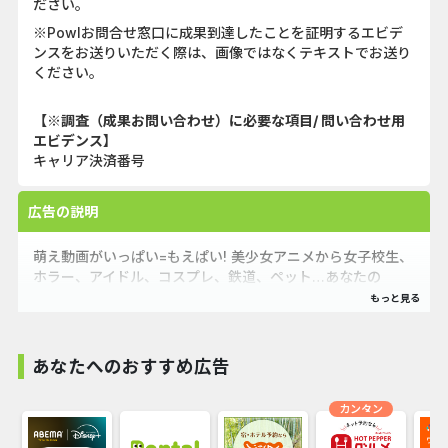
ださい。
※Powlお問合せ窓口に成果到達したことを証明するエビデ
ンスをお送りいただく際は、画像ではなくテキストでお送り
ください。
【※調査（成果お問い合わせ）に必要な項目/ 問い合わせ用
エビデンス】
キャリア決済番号
広告の説明
萌え動画がいっぱい=もえぱい! 美少女アニメから女子校生、
ホラー、アイドル、コスプレ、鉄道、ペット…あなたの
「●●萌え」に応える、いろんな「萌えシチュエーション」
が集結。2次元も3次元も動画で萌える!
あなたへのおすすめ広告
カンタン