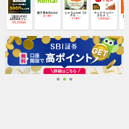
ハ
電子貸本Renta!
じゃらんnet【ホ
ホットペッパー
テル・...
グルメ［...
6
%還元
【還元UP中】
【KL
1
1,000pt
%還元
ABEMAプレ...
ッ
45,000pt
5