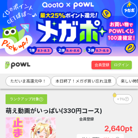
会員登録
ログイン
ただいま高還元中！
本日終了！メガポ買い忘れ注意
楽しい時
ランクアップ対象
+1％
萌え動画がいっぱい(330円コース)
会員登録
2,640pt