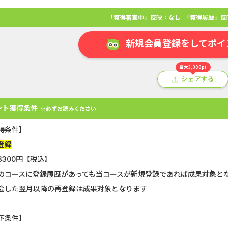
「獲得審査中」反映：なし
「獲得履歴」反
新規会員登録をしてポイ
最大3,300pt
シェアする
ント獲得条件
※必ずお読みください
得条件】
登録
3300円【税込】
アプリ
クレジットカード
金融
生活
ショッピング
総
のコースに登録履歴があっても当コースが新規登録であれば成果対象と
会した翌月以降の再登録は成果対象となります
GFS無料特別講座
SBI証券【新
下条件】
Double Number Merging...
【還元UP中】