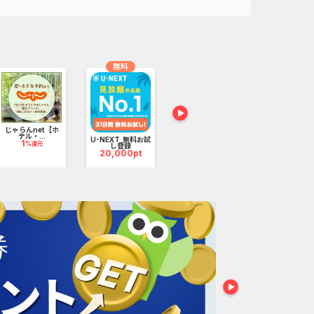
無料
じゃらんnet【ホ
テル・...
U-NEXT_無料お試
dマガジン（新規
dヘルスケア
1
%還元
し登録
会員登録）
回おた...
20,000pt
1,900pt
5,000p