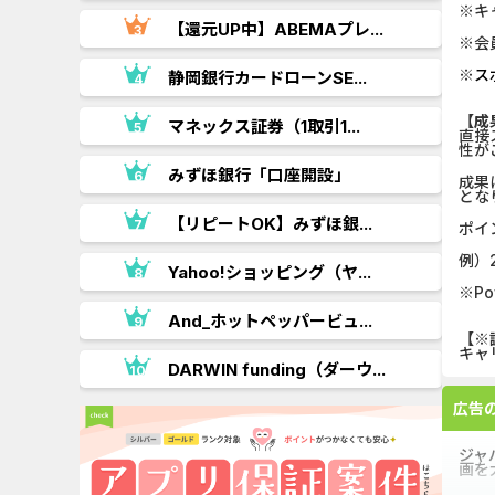
※キ
【還元UP中】ABEMAプレ...
※会
※
ス
.
静岡銀行カードローンSE...
【成
..
マネックス証券（1取引1...
直接
性が
みずほ銀行「口座開設」
成果
とな
.
【リピートOK】みずほ銀...
ポイ
例）
Yahoo!ショッピング（ヤ...
※P
.
And_ホットペッパービュ...
【※
キャ
..
DARWIN funding（ダーウ...
広告
ジャ
画を