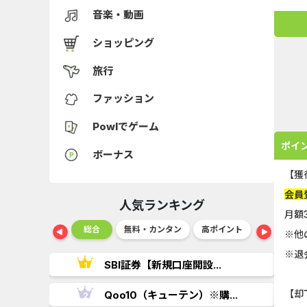
音楽・動画
ショッピング
旅行
ファッション
Powlでゲーム
ポイ
ボーナス
【獲
会員
人気ランキング
月額
ショッピング
総合
無料・カンタン
高ポイント
ゲーム
※他
※退
..
SBI証券【新規口座開設...
【却
.
Qoo10（キューテン）※購...