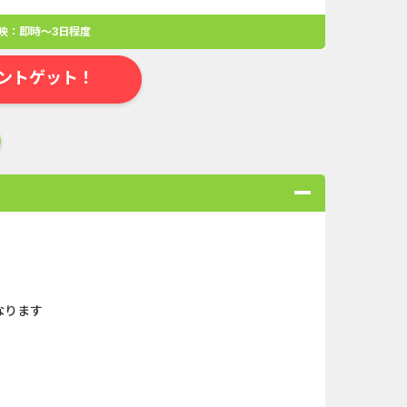
映：即時～3日程度
ントゲット！
合
無料・カンタン
高ポイント
ゲーム
アプリ
クレジットカ
なります
規口座開設...
Double Number Merging...
ABEMAプレ...
And_ザ・グランドマフィ...