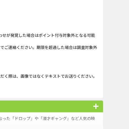
ローンSE...
iOS_パズル＆コンクエス...
（1取引1...
And_パズル＆コンクエス...
「口座開設」
【還元UP中】パズル＆サ...
わせが発覚した場合はポイント付与対象外となる可能
】みずほ銀...
iOS_エバーテイル_3日間...
）までご連絡ください。期限を超過した場合は調査対象外
nding（ダーウ...
iOS_スーパーラッキーカ...
カード
And_タイトーオンライン...
ただく際は、画像ではなくテキストでお送りください。
口座開設のみ）
And_スーパーラッキーカ...
拠出年金(i...
And_エバーテイル_3日間...
になった「ドロップ」や「漫才ギャング」など人気の映