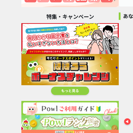
あ
特集・キャンペーン
京急プレミアポイ
中古車買取・廃車
ント（...
買取[...
7,000pt
180,000pt
富士山の天然水ウ
車買取【ソ
ォータ...
ラ】
24,000pt
200,00
もっと見る