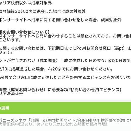
ャリア決済以外は成果対象外
U-NEXT_無料お試し登録
静岡銀行カード
員登録後30分以内に退会した場合は成果対象外
ポンサーサイト
へ成果に関する問い合わせをした場合、成果対象外
DOOR賃貸
マネックス証券
果のお問い合わせについて】
Nielsen（ニールセン）...
みずほ銀行
スポンサーサイトへお問い合わせすることは禁止されており、お問い合
ございます。
ウォーターカラーソート...
【リピートOK
に関するお問い合わせは、下記期日までにPowlお問合せ窓口（高pt
ります。
Nielsen（ニールセン）...
DARWIN fu
ントが付与されない（成果調査）：成果達成した日の翌々月の20日まで
2/10に成果達成した場合、4/20までにお問い合わせください。
フランチャイズ比較.net
リクルート
owlお問合せ窓口に成果到達したことを証明するエビデンスをお送りい
【Ipsos iSay】アンケー...
楽天証券（
調査（成果お問い合わせ）に必要な項目/ 問い合わせ用エビデンス】
リア決済番号
ホットペッパーグルメ［...
SBI証券 確定
の説明
パニーズシネマ「邦画」の専門動画サイトがOPEN!品川祐監督で話題
大量配信中!涙あり、笑いあり元気になれる邦画が続々登場!