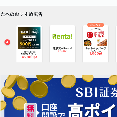
なたへのおすすめ広告
カンタン
コカ
電子貸本Renta!
ホットペッパーグ
6
ルメ［...
%還元
【還元UP中】
0pt
1,000pt
ABEMAプレ...
45,000pt