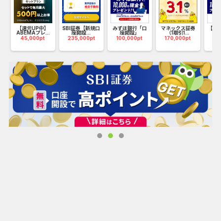
【還元UP中】
SBI証券【新規口
みずほ銀行「口
マネックス証券
【リ
ABEMAプレ...
座開設...
座開設」
（1取引1...
み
45,000pt
235,000pt
100,000pt
170,000pt
10