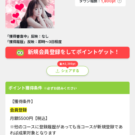
ダウン報酬：
1,800pt
「獲得審査中」反映：なし
「獲得履歴」反映：即時～3日程度
新規会員登録をしてポイントゲット！
最大3,300pt
シェアする
ポイント獲得条件
※必ずお読みください
【獲得条件】
会員登録
月額5500円【税込】
※他のコースに登録履歴があっても当コースが新規登録であ
れば成果対象となります