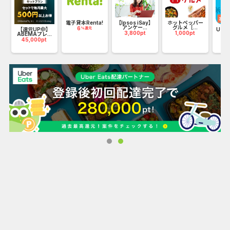
フ
電子貸本Renta!
【Ipsos iSay】
ホットペッパー
アンケー...
グルメ［...
6
%還元
【還元UP中】
U-N
3,800pt
1,000pt
ABEMAプレ...
45,000pt
20