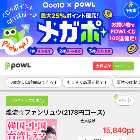
会員登録
ログイン
0歳から口座開設できる！
もうすぐ高還元終了！
夏休みはお
ランクアップ対象
+1％
煌流☆ファンリュウ(2178円コース)
会員登録
15,840pt