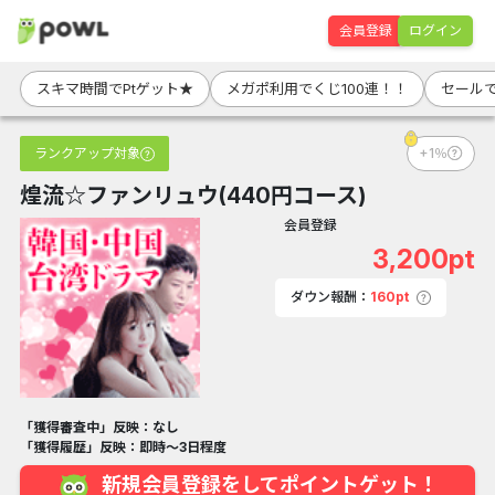
会員登録
ログイン
スキマ時間でPtゲット★
メガポ利用でくじ100連！！
セールで
ランクアップ対象
+1％
煌流☆ファンリュウ(440円コース)
会員登録
3,200pt
ダウン報酬：
160pt
「獲得審査中」反映：なし
「獲得履歴」反映：即時～3日程度
新規会員登録をしてポイントゲット！