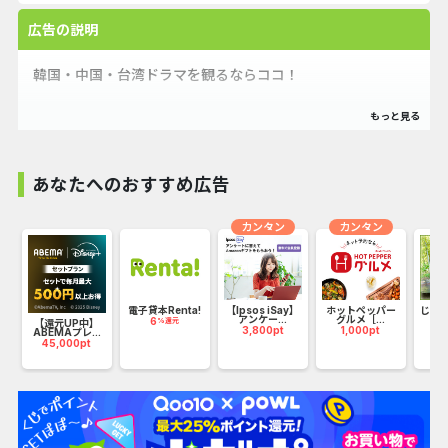
広告の説明
韓国・中国・台湾ドラマを観るならココ！
あなたへのおすすめ広告
カンタン
カンタン
m(ブ
電子貸本Renta!
【Ipsos iSay】
ホットペッパー
じゃら
アンケー...
グルメ［...
テ
6
%還元
【還元UP中】
3,800pt
1,000pt
ABEMAプレ...
45,000pt