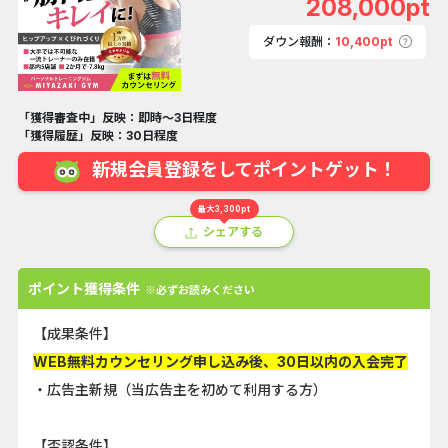
208,000pt
ダウン報酬：
10,400pt
「獲得審査中」反映：即時～3日程度
「獲得履歴」反映：30日程度
新規会員登録をしてポイントゲット！
最大3,300pt
シェアする
ポイント獲得条件
※必ずお読みください
【成果条件】
WEB無料カウンセリング申し込み後、30日以内の入会完了
・広告主新規（当広告主を初めて利用する方）
【否認条件】