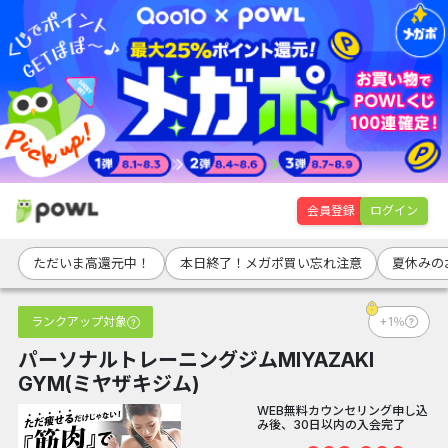
会員登録
ログイン
ただいま高還元中！
本日終了！メガポ買い忘れ注意
夏休みの
ランクアップ対象
+1％
パーソナルトレーニングジムMIYAZAKI
GYM(ミヤザキジム)
WEB無料カウンセリング申し込
み後、30日以内の入会完了