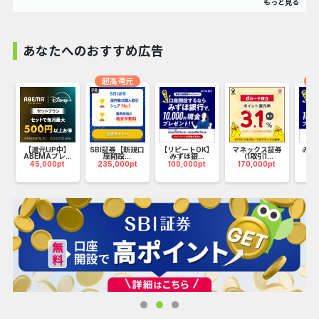
---------
首都圏16店舗展開中
------------------------------------------------------
あなたへのおすすめ広告
---------
渋谷、新宿、池袋などのビッグターミナル駅から、
超高還元
オ
白金高輪、勝どきなどの高級住宅地まで幅広いエリアに出
店。
G
【還元UP中】
SBI証券【新規口
【リピートOK】
マネックス証券
みず
大手が出店していないエリアなどもカバーしています。
ABEMAプレ...
座開設...
みずほ銀...
（1取引1...
45,000pt
235,000pt
100,000pt
170,000pt
10
渋谷、新宿、池袋、五反田、目黒、代々木、武蔵小杉、西荻
窪、大塚、目白、
白金高輪、勝どき、豊洲、人形町、自由が丘、大井町
◆ポイント(２)
------------------------------------------------------