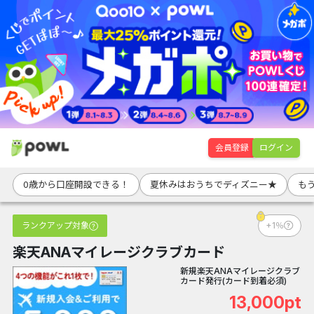
会員登録
ログイン
0歳から口座開設できる！
夏休みはおうちでディズニー★
も
ランクアップ対象
+1％
楽天ANAマイレージクラブカード
新規楽天ANAマイレージクラブ
カード発行(カード到着必須)
13,000pt