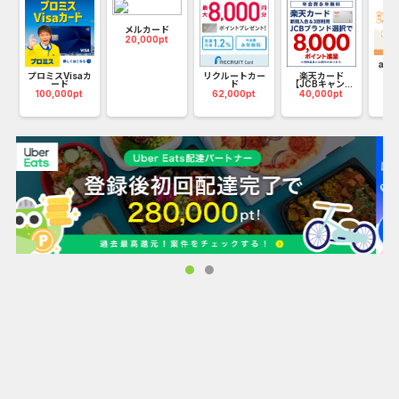
メルカード
20,000pt
au 
35
プロミスVisaカ
リクルートカー
楽天カード
ード
ド
【JCBキャン...
100,000pt
62,000pt
40,000pt