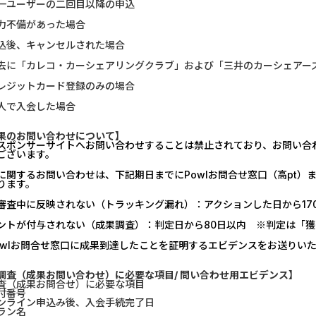
一ユーザーの二回目以降の申込
U-NEXT_無料お試し登録
SBI証券【新
力不備があった場合
込後、キャンセルされた場合
DOOR賃貸
マネックス証券
去に「カレコ・カーシェアリングクラブ」および「三井のカーシェアー
【Ipsos iSay】アンケー...
DARWIN fu
レジットカード登録のみの場合
人で入会した場合
Nielsen（ニールセン）...
Alterna B
果のお問い合わせについて】
Nielsen（ニールセン）...
DARWIN fu
スポンサーサイトへお問い合わせすることは禁止されており、お問い合
ございます。
ホットペッパーグルメ［...
みずほ銀行
に関するお問い合わせは、下記期日までにPowlお問合せ窓口（高pt
ります。
ウォーターカラーソート...
ポケットリサ
審査中に反映されない（トラッキング漏れ）：アクションした日から17
ントが付与されない（成果調査）：判定日から80日以内 ※判定は「
アンケート募集サイト、...
楽天証券（
owlお問合せ窓口に成果到達したことを証明するエビデンスをお送りい
調査（成果お問い合わせ）に必要な項目/ 問い合わせ用エビデンス】
査（成果お問合せ）に必要な項目
付番号
ンライン申込み後、入会手続完了日
ラン名