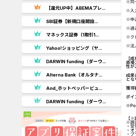
※同
.
【還元UP中】ABEMAプレ...
※入
※申
SBI証券【新規口座開設...
※過
マネックス証券（1取引1...
※ク
※法
Yahoo!ショッピング（ヤ...
【成
DARWIN funding（ダーウ...
直接
性が
..
Alterna Bank（オルタナ...
成果
とな
And_ホットペッパービュ...
獲得
ポイ
.
DARWIN funding（ダーウ...
※P
【※
※調
・受
・オ
・プ