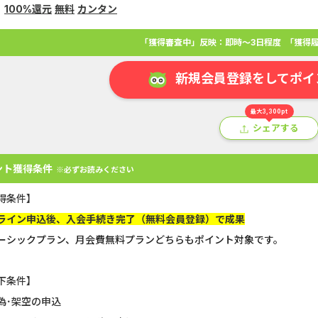
100%還元
無料
カンタン
「獲得審査中」反映：即時～3日程度
「獲得履
新規会員登録をしてポイ
最大3,300pt
シェアする
ント獲得条件
※必ずお読みください
得条件】
ライン申込後、入会手続き完了（無料会員登録）で成果
アプリ
クレジットカード
金融
生活
ショッピング
総
ーシックプラン、月会費無料プランどちらもポイント対象です。
Double Number Merging...
静岡銀行カード
下条件】
偽･架空の申込
GFS無料特別講座
【還元UP中】