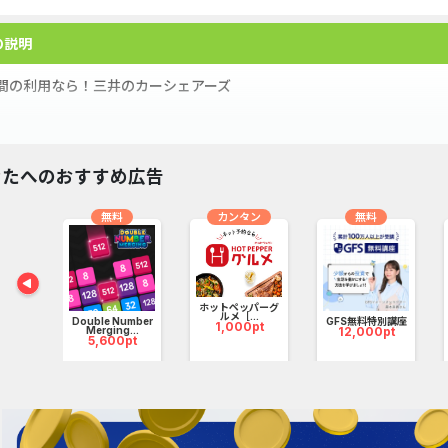
の説明
間の利用なら！三井のカーシェアーズ
井のカーシェアーズ◇
金・初期費用0円で、気軽にスタート！
なたへのおすすめ広告
15分で入会完了！スマホで24時間予約可能！
無料
カンタン
無料
料金にガソリン代と保険料が含まれているからおトク！
短30分から10分150円～」で使えておトクな「ベーシックプラン」と
ホットペッパーグ
パクトカーからミニバン、SUV、スポーツカーまで
ルメ［...
ランド
Double Number
GFS無料特別講座
1,000pt
.
Merging...
12,000pt
pt
5,600pt
多様なライフスタイルに応える50車種以上の豊富なラインアップ！
井のリパーク』を中心に、首都圏や関西圏に続々オープン！