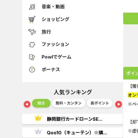
音楽・動画
ショッピング
旅行
ファッション
Powlでゲーム
ボーナス
ポイ
【獲
人気ランキング
オン
ショッピング
総合
無料・カンタン
高ポイント
ゲーム
※ベ
..
静岡銀行カードローンSE...
【却
※虚
.
Qoo10（キューテン）※購...