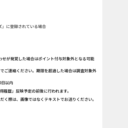
規口座開設...
iOS_エバーテイル_3日間...
（1取引1...
Berry Factory Tycoon（...
ズ」に登録されている場合
nding（ダーウ...
iOS_パズル＆コンクエス...
ank（オルタナ...
And_パズル＆コンクエス...
nding（ダーウ...
And_ロードモバイル_SUR...
わせが発覚した場合はポイント付与対象外となる可能
「口座開設」
【還元UP中】パズル＆サ...
）までご連絡ください。期限を超過した場合は調査対象外
ーチ【男性...
And_スーパーラッキーカ...
0日以内
獲得履歴」反映予定の前後に行われます。
口座開設のみ）
And_エバーテイル_3日間...
ただく際は、画像ではなくテキストでお送りください。