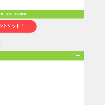
歴」反映：45日程度
ントゲット！
合
無料・カンタン
高ポイント
ゲーム
アプリ
クレジットカ
ローンSE...
Double Number Merging...
ABEMAプレ...
iOS_スーパーラッキーカ...