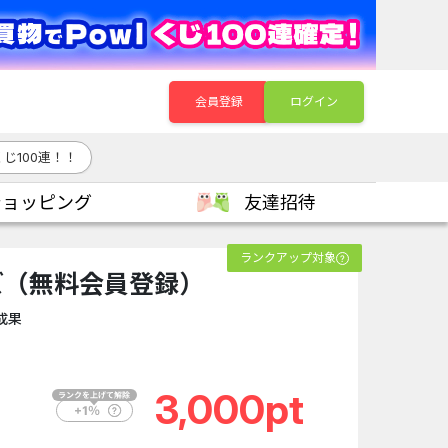
会員登録
ログイン
じ100連！！
ショッピング
友達招待
ランクアップ対象
ズ（無料会員登録）
成果
3,000pt