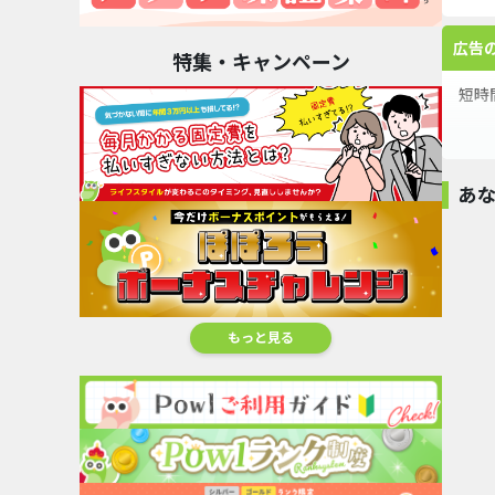
広告
特集・キャンペーン
短時
◇三
入会
あ
最短
無料
無料
無料
無料
利用
「最
Taptap
2048（Android）...
1,520pt
もっと見る
コン
ソリティアランド
Office Life！: ア
ソリティア
｜簡単...
イド...
｜簡単..
3,500pt
1,200pt
3,500
多種
『三