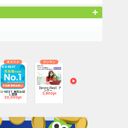
オススメ
カンタン
無料
無料
、「月会費無料プラン」をご用意しています。
【Ipsos iSay】ア
ンケー...
U-NEXT_無料お試
Office Life！: ア
ウォーターカ
3,800pt
し登録
イド...
ソート...
20,000pt
1,200pt
2,600p