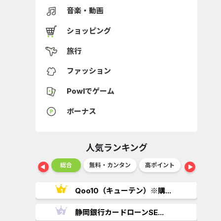
音楽・動画
ショッピング
旅行
ファッション
Powlでゲーム
ボーナス
人気ランキング
ショッピング
総合
無料・カンタン
高ポイント
ゲーム
..
Qoo10（キューテン）※購...
.
静岡銀行カードローンSE...