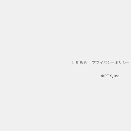
利用規約
プライバシーポリシー
©PTX, inc.
アプリ
クレジットカード
金融
生活
ショッピング
総
Double Number Merging...
静岡銀行カード
GFS無料特別講座
【還元UP中】