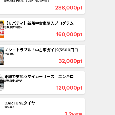
新規WEB申込後、60日以内に契約完了
288,000pt
【リバティ】新規中古車購入プログラム
新規中古車購入
160,000pt
ノン・トラブル！中古車ガイド(5500円コー
ス)
会員登録
32,000pt
距離で支払うマイカーリース「エンキロ」
新規仮審査通過
合
無料・カンタン
高ポイント
ゲーム
アプリ
クレジットカ
120,000pt
ローンSE...
Double Number Merging...
CARTUNEタイヤ
商品購入
規口座開設...
iOS_スーパーラッキーカ...
3.2
%還元