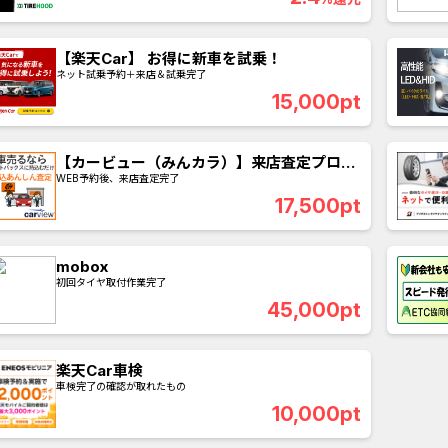
U-NEXT_無料お試し登録
【還元UP中】
【楽天Car】 お得に新車を試乗！
DOOR賃貸
マネックス証券
ネット試乗予約＋来店＆試乗完了
15,000pt
【Ipsos iSay】アンケー...
みずほ銀行
Nielsen（ニールセン）...
DARWIN fu
【カービュー（みんカラ）】来店査定プログ
ラム
WEB予約後、来店査定完了
Nielsen（ニールセン）...
【リピートOK
17,500pt
フランチャイズ比較.net
Alterna B
mobox
初回タイヤ取付作業完了
ホットペッパーグルメ［...
リクルート
45,000pt
ウォーターカラーソート...
DARWIN fu
楽天Car車検
車検完了の確認が取れたもの
10,000pt