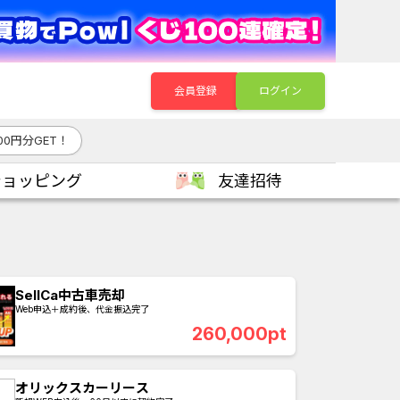
会員登録
ログイン
700円分GET！
ショッピング
友達招待
SellCa中古車売却
Web申込＋成約後、代金振込完了
260,000pt
オリックスカーリース