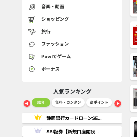
音楽・動画
ショッピング
旅行
ファッション
Powlでゲーム
ボーナス
人気ランキング
ショッピング
総合
無料・カンタン
高ポイント
ゲーム
..
静岡銀行カードローンSE...
.
SBI証券【新規口座開設...