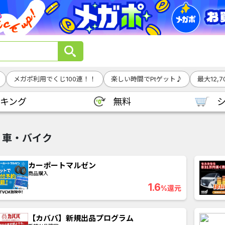
メガポ利用でくじ100連！！
楽しい時間でPtゲット♪
最大12,
キング
無料
車・バイク
カーポートマルゼン
商品購入
1.6
%還元
【カババ】新規出品プログラム