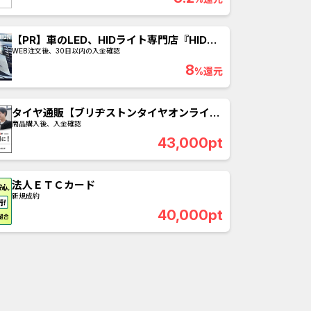
ABEMAプレ...
iOS_エバーテイル_3日間...
【PR】車のLED、HIDライト専門店『HID
（1取引1...
iOS_パズル＆コンクエス...
屋』
WEB注文後、30日以内の入金確認
8
%還元
「口座開設」
【還元UP中】パズル＆サ...
nding（ダーウ...
And_スーパーラッキーカ...
タイヤ通販【ブリヂストンタイヤオンライン
ストア】
商品購入後、入金確認
】みずほ銀...
Berry Factory Tycoon（...
43,000pt
ank（オルタナ...
And_タイトーオンライン...
法人ＥＴＣカード
新規成約
カード
And_ミステリータウン：...
40,000pt
nding（ダーウ...
And_エバーテイル_3日間...