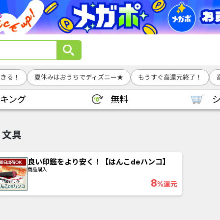
できる！
夏休みはおうちでディズニー★
もうすぐ高還元終了！
キング
無料
文具
良い印鑑をより安く！【はんこdeハンコ】
商品購入
8
%還元