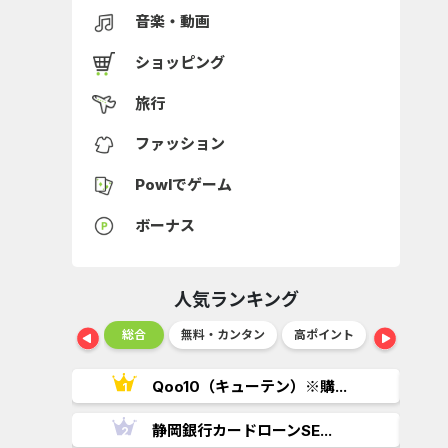
音楽・動画
ショッピング
旅行
ファッション
Powlでゲーム
ボーナス
人気ランキング
ショッピング
総合
無料・カンタン
高ポイント
ゲーム
..
Qoo10（キューテン）※購...
.
静岡銀行カードローンSE...