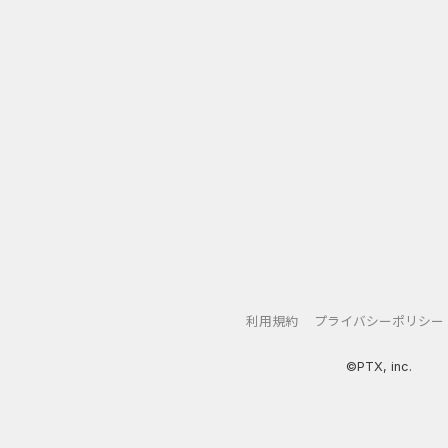
利用規約
プライバシーポリシー
アプリ
クレジットカード
金融
生活
ショッピング
総
©PTX, inc.
Double Number Merging...
静岡銀行カード
U-NEXT_無料お試し登録
【還元UP中】