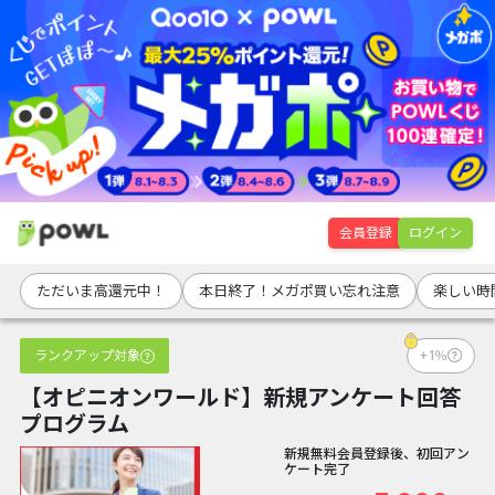
会員登録
ログイン
ただいま高還元中！
本日終了！メガポ買い忘れ注意
楽しい時
ランクアップ対象
+1％
【オピニオンワールド】新規アンケート回答
プログラム
新規無料会員登録後、初回アン
ケート完了