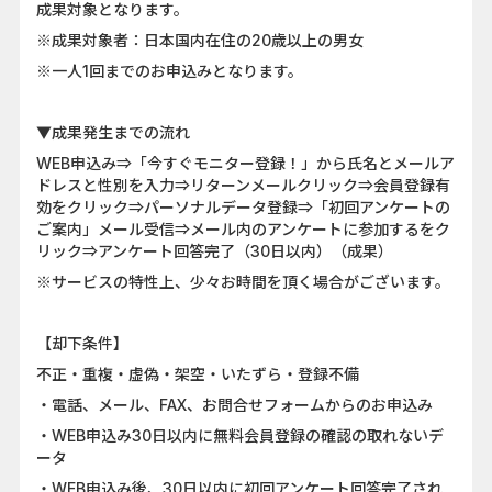
成果対象となります。
※成果対象者：日本国内在住の20歳以上の男女
※一人1回までのお申込みとなります。
▼成果発生までの流れ
WEB申込み⇒「今すぐモニター登録！」から氏名とメールア
ドレスと性別を入力⇒リターンメールクリック⇒会員登録有
効をクリック⇒パーソナルデータ登録⇒「初回アンケートの
ご案内」メール受信⇒メール内のアンケートに参加するをク
リック⇒アンケート回答完了（30日以内）（成果）
※サービスの特性上、少々お時間を頂く場合がございます。
【却下条件】
不正・重複・虚偽・架空・いたずら・登録不備
・電話、メール、FAX、お問合せフォームからのお申込み
・WEB申込み30日以内に無料会員登録の確認の取れないデ
ータ
・WEB申込み後、30日以内に初回アンケート回答完了され