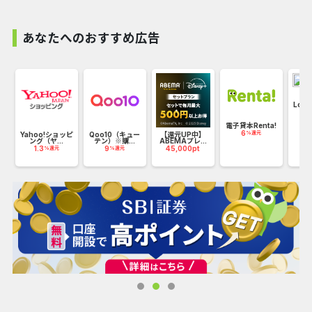
と交換が可能です。
あなたへのおすすめ広告
Loo
22
バ
電子貸本Renta!
6
%還元
Yahoo!ショッピ
Qoo10（キュー
【還元UP中】
ング（ヤ...
テン）※購...
ABEMAプレ...
1.3
9
45,000pt
%還元
%還元