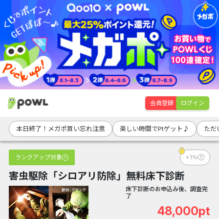
会員登録
ログイン
本日終了！メガポ買い忘れ注意
楽しい時間でPtゲット♪
ただ
ランクアップ対象
+1％
害虫駆除「シロアリ防除」無料床下診断
床下診断のお申込み後、調査完
了
48,000pt