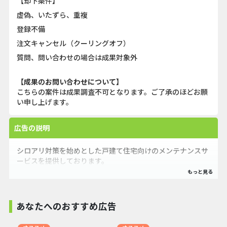
【却下条件】
虚偽、いたずら、重複
登録不備
注文キャンセル（クーリングオフ）
質問、問い合わせの場合は成果対象外
【成果のお問い合わせについて】
こちらの案件は成果調査不可となります。ご了承のほどお願
い申し上げます。
広告の説明
シロアリ対策を始めとした戸建て住宅向けのメンテナンスサ
ービスを提供しております。
シロアリ対策については
・全国シェアNo１、累計施工実績60万軒以上
あなたへのおすすめ広告
・東北～四国まで70箇所以上の拠点があり迅速に対応