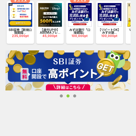
オススメ
オススメ
・長期５年保証で充実のアフターサービス
ズ
おうちを定期的に点検することは必要と思っていてもなかな
か気づかないものです。
SBI証券【新規口
【還元UP中】
みずほ銀行「口
【リピートOK】
マネ
座開設...
ABEMAプレ...
座開設」
みずほ銀...
（1
特におうちを大切にしている方には当社の床下診断はおスス
235,000pt
45,000pt
100,000pt
100,000pt
17
メしたいサービスです。
調査とお見積りまでは無料で様々な項目をチェックをするこ
とができ、調査のみのお客様も多くいらっしゃいます。