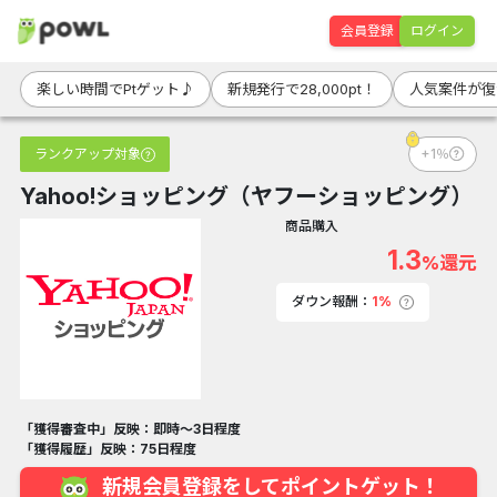
会員登録
ログイン
楽しい時間でPtゲット♪
新規発行で28,000pt！
人気案件が復
ランクアップ対象
+1％
Yahoo!ショッピング（ヤフーショッピング）
商品購入
1.3
%還元
ダウン報酬：
1%
「獲得審査中」反映：即時～3日程度
「獲得履歴」反映：75日程度
新規会員登録をしてポイントゲット！