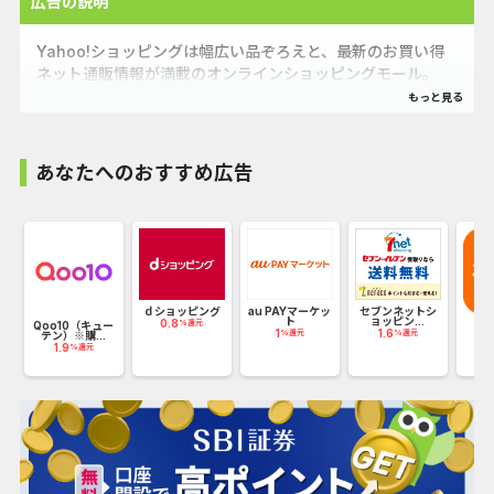
広告の説明
Yahoo!ショッピングは幅広い品ぞろえと、最新のお買い得
ネット通販情報が満載のオンラインショッピングモール。
PayPay残高も使えてさらにお得！
#食品 #グルメ #ダイエット・健康 #キッチン #日用品 #文具
あなたへのおすすめ広告
#レディースファッション #メンズファッション
#コスメ #美容ヘアケア #腕時計 #アクセサリー #ベビー #キ
ッズ #マタニティ #ドリンク #水 #お酒 #家電 #スマホ
#タブレット #パソコン #テレビ・オーディオ・カメラ #家
具 #インテリア #DIY #工具 #花 #ガーデニング
ｄショッピング
au PAYマーケッ
セブンネットシ
#ペット用品 #生き物 #楽器 #手芸 #コレクション#ゲーム・
ト
ョッピン...
0.8
%還元
e
Qoo10（キュー
T
1
1.6
%還元
%還元
おもちゃ #スポーツ #アウトドア #釣り #旅行
テン）※購...
2
1.9
%還元
#車 #バイク #自転車 #CD #音楽ソフト #チケット #DVD #
映像ソフト #本 #雑誌 #コミック #レンタル