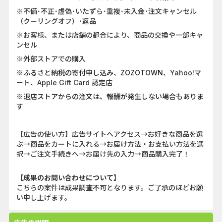
※不備･不正･虚偽･いたずら･重複･未入金･注文キャンセル
（クーリングオフ）･返品
※お客様、または店舗の都合により、商品の交換や一部キャ
ンセル
※外部ストアでの購入
※ふるさと納税の寄付申し込み、ZOZOTOWN
、Yahoo!マ
ート、Apple Gift Card 認定店
※退店ストアからの注文は、報酬が発生しない場合もありま
す
【広告の使い方】広告サイトへアクセス→お好きな商品を選
ぶ→商品をカートに入れる→お届け方法・お支払い方法を選
択→ご注文手続きへ→お届け先の入力→商品購入完了！
【成果のお問い合わせについて】
こちらの案件は成果調査不可となります。ご了承のほどお願
い申し上げます。