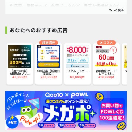
出馬表、最新オッズ、各種データなど、豊富な情報があなた
の馬券ライフをより一層豊かにします！
春の3歳頂上決戦のダービーやオークスから夏のグランプリ
宝塚記念、秋のビッグレース天皇賞・ジャパンカップ・有馬
あなたへのおすすめ広告
記念まで、欲しいデータが思いのまま！
話題のWIN5では、様々なアプローチであなたをフォロー
超高還元
オススメ
し、ピッタリな買い目が必ず見つかるはずです。
G
【還元UP中】
SBI証券【新規口
リクルートカー
静岡銀行カード
マネ
ABEMAプレ...
座開設...
ド
ローンSE...
（1
45,000pt
235,000pt
62,000pt
410,000pt
17