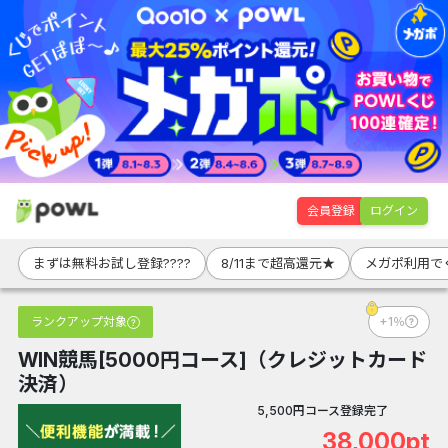
会員登録
ログイン
まずは無料お試し登録????
8/11まで超高還元★
メガポ利用でく
ランクアップ対象
+1％
WIN競馬[5000円コース]（クレジットカード
決済）
5,500円コース登録完了
38,000pt