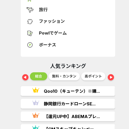
旅行
ファッション
Powlでゲーム
ボーナス
人気ランキング
ショッピング
総合
無料・カンタン
高ポイント
ゲーム
..
Qoo10（キューテン）※購...
.
静岡銀行カードローンSE...
【還元UP中】ABEMAプレ...