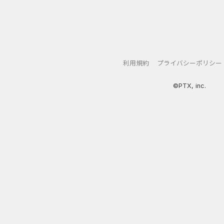
利用規約
プライバシーポリシー
©PTX, inc.
アプリ
クレジットカード
金融
生活
ショッピング
総
Double Number Merging...
静岡銀行カード
U-NEXT_無料お試し登録
【還元UP中】
GFS無料特別講座
【CMスキップ