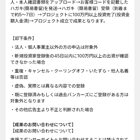
人・本人確認書類をアップロード→お客様コードを記載した
ハガキ(簡易書留)を発送→ハガキ（簡易書留）受領（到着ま
で約5～7日）→プロジェクトに100万円以上投資完了(投資金
額入金済)→プロジェクト成立で成果となります。
【却下条件】
・法人・個人事業主以外の方の申込は対象外
・新規投資家登録後の45日以内に100万円以上の出資が確認
できなかった場合
・重複・キャンセル・クーリングオフ・いたずら・他人名義
等は否認
・虚偽、実際とは異なる内容での登録
・既に登録済みもしくは過去バンカーズにご登録がある方は
対象外となります
・その他広告主より不正と判断された場合
【成果のお問い合わせについて】
【成果のお問い合わせについて】
直接スポンサーサイトへお問い合わせすることは禁止されて