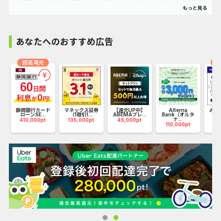
金をお渡しする新しい貸付型クラウドファンディング（ソー
シャルレンディング）サービスです。
あなたへのおすすめ広告
【バンカーズの特徴】
●日々の値動きがない固定利回り
超高還元
オ
予定利回りが運用開始時に定められていて、株や投資信託の
ような日々の値動きがありません。
●少額かつ短期から始められる
エ
静岡銀行カード
マネックス証券
【還元UP中】
Alterna
みず
ローンSE...
（1取引1...
ABEMAプレ...
Bank（オルタ
ナ...
410,000pt
135,000pt
45,000pt
75
1万円から投資がはじめられ、運用期間も最短1か月から1年以
110,000pt
上のものまでご用意しています。
●豊富な商品バリエーション
一般的な「満期一括型」から、外貨建ての為替リスクをやわ
らげた「定期元本償還型」、毎月利息を受け取れる「毎月分
配型」等、目的に応じたファンドをご用意しています。ま
た、不動産市場の直接的な影響を受けにくいため、ポートフ
ォリオのリスク分散に貢献する可能性があります。