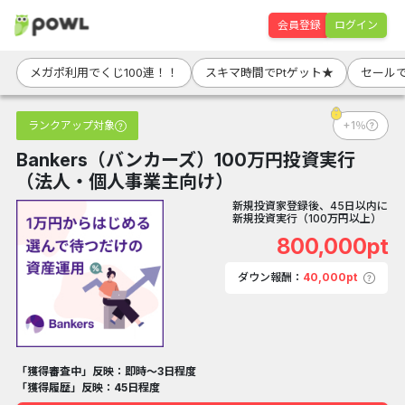
会員登録
ログイン
メガポ利用でくじ100連！！
スキマ時間でPtゲット★
セールで
ランクアップ対象
+1％
Bankers（バンカーズ）100万円投資実行
（法人・個人事業主向け）
新規投資家登録後、45日以内に
新規投資実行（100万円以上）
800,000pt
ダウン報酬：
40,000pt
「獲得審査中」反映：即時～3日程度
「獲得履歴」反映：45日程度