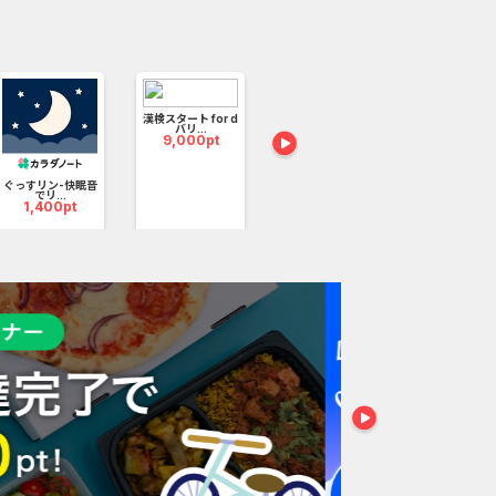
ーザーさんに楽しんで頂けますので、資料請求率が非常
無料
ビスもご利用頂けます。
漢検スタート for d
バリ...
9,000pt
電子貸本Rent
6
%還元
ぐっすリン-快眠音
GFS無料特別講座
でリ...
12,000pt
1,400pt