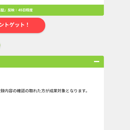
歴」反映：45日程度
ントゲット！
登録内容の確認の取れた方が成果対象となります。
合
無料・カンタン
高ポイント
ゲーム
アプリ
クレジットカ
ローンSE...
Double Number Merging...
ABEMAプレ...
And_マフィア・シティ-...