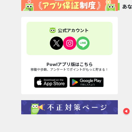
くさ
あ
家づ
に高
カンタン
無料
公式アカウント
ホットペッパーグ
じゃらんne
ルメ［...
テル・..
歩数計あるくん〜
家計簿マネーフォ
1,000pt
1
%還
シンプ...
ワード...
1,400pt
3,000pt
Powlアプリ版はこちら
移動や歩数、アンケートでポイントがもっと貯まる！