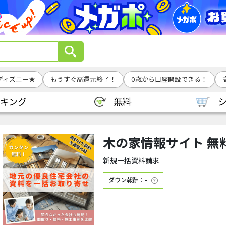
ディズニー★
もうすぐ高還元終了！
0歳から口座開設できる！
キング
無料
木の家情報サイト 無
新規一括資料請求
ダウン報酬：-