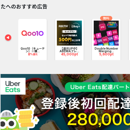
ん揃えたサイトです。
なたへのおすすめ広告
くりを始めたばかりの人から計画に不安を持っている人など、様々なユ
いことが特長です。
無料
の会員登録をすれば、匿名で家づくりのプロに質問や相談が出来るサー
t【ホ
.
Qoo10（キューテ
【還元UP中】
Double Number
元
ン）※購...
ABEMAプレ...
Merging...
8
45,000pt
5,600pt
%還元