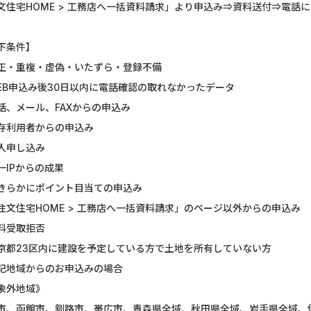
文住宅HOME > 工務店へ一括資料請求」より申込み⇒資料送付⇒電話
GFS無料特別講座
【CMスキップ
下条件】
DOOR賃貸
Alterna B
正・重複・虚偽・いたずら・登録不備
グリーン・ワークホース...
みずほ銀行
EB申込み後30日以内に電話確認の取れなかったデータ
話、メール、FAXからの申込み
【Ipsos iSay】アンケー...
マネックス証券
存利用者からの申込み
Wood Block Jam（レベル...
DARWIN fu
人申し込み
一IPからの成果
Nielsen（ニールセン）...
【リピートOK
きらかにポイント目当ての申込み
ホットペッパーグルメ［...
ポケットリサ
注文住宅HOME > 工務店へ一括資料請求」のページ以外からの申込み
料受取拒否
ナンプレ - クラシック...
【PR】三菱
京都23区内に建設を予定している方で土地を所有していない方
記地域からのお申込みの場合
象外地域》
市、函館市、釧路市、帯広市、青森県全域、秋田県全域、岩手県全域、