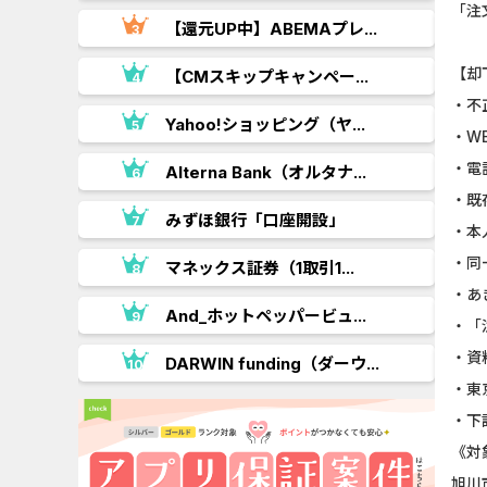
「注
【還元UP中】ABEMAプレ...
【却
【CMスキップキャンペー...
・不
.
Yahoo!ショッピング（ヤ...
・W
・電
Alterna Bank（オルタナ...
・既
みずほ銀行「口座開設」
・本
・同
..
マネックス証券（1取引1...
・あ
And_ホットペッパービュ...
・「
・資
DARWIN funding（ダーウ...
・東
・下
《対
旭川