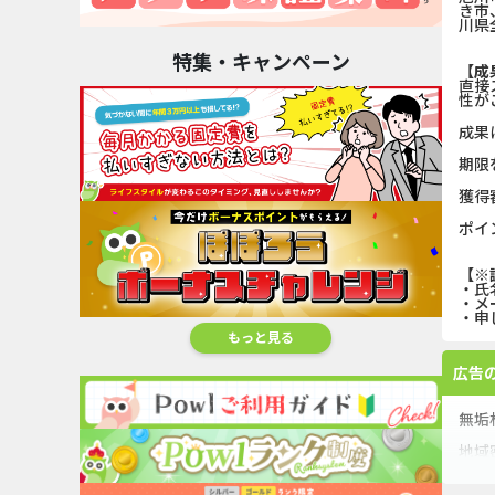
き市
川県
特集・キャンペーン
【成
直接
性が
成果
期限
獲得
ポイ
【※
・氏
・メ
・申
もっと見る
広告
無垢
地域
注文