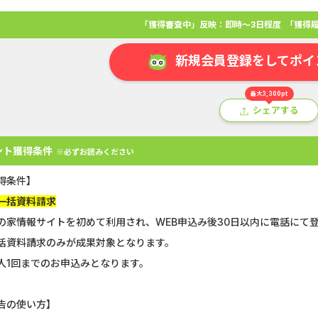
「獲得審査中」反映：即時～3日程度
「獲得履
新規会員登録をしてポイ
最大3,300pt
シェアする
ント獲得条件
※必ずお読みください
得条件】
一括資料請求
の家情報サイトを初めて利用され、WEB申込み後30日以内に電話にて
アプリ
クレジットカード
金融
生活
ショッピング
総
括資料請求のみが成果対象となります。
人1回までのお申込みとなります。
U-NEXT_無料お試し登録
静岡銀行カード
告の使い方】
Double Number Merging...
【還元UP中】