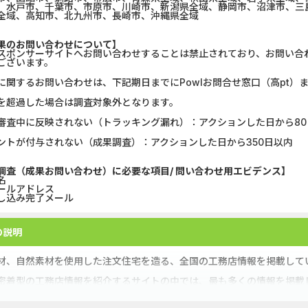
、水戸市、千葉市、市原市、川崎市、新潟県全域、静岡市、沼津市、三
全域、高知市、北九州市、長崎市、沖縄県全域
果のお問い合わせについて】
スポンサーサイトへお問い合わせすることは禁止されており、お問い合
ございます。
に関するお問い合わせは、下記期日までにPowlお問合せ窓口（高pt）
を超過した場合は調査対象外となります。
審査中に反映されない（トラッキング漏れ）：アクションした日から80
ントが付与されない（成果調査）：アクションした日から350日以内
調査（成果お問い合わせ）に必要な項目/ 問い合わせ用エビデンス】
名
ールアドレス
し込み完了メール
の説明
材、自然素材を使用した注文住宅を造る、全国の工務店情報を掲載して
密着型の工務店情報を紹介するサイトの中では、最も多くの情報を掲載
住宅の施工実例や家づくりの動画コンテンツの閲覧もでき、初心者のみ