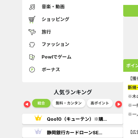
音楽・動画
ショッピング
旅行
ファッション
Powlでゲーム
ポイ
ボーナス
【獲
新規
人気ランキング
※木
ショッピング
総合
無料・カンタン
高ポイント
ゲーム
※一
※一
..
Qoo10（キューテン）※購...
【広
.
静岡銀行カードローンSE...