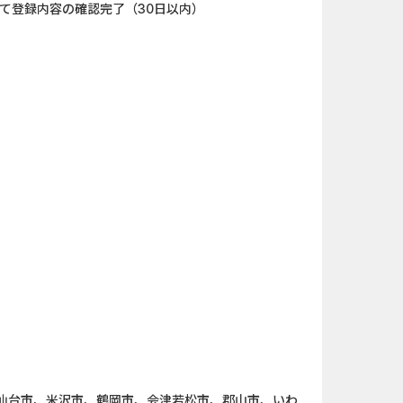
にて登録内容の確認完了（30日以内）
キャンペー...
iOS_スーパーラッキーカ...
ank（オルタナ...
And_パズル＆コンクエス...
「口座開設」
And_ロードモバイル_SUR...
（1取引1...
Berry Factory Tycoon（...
nding（ダーウ...
iOS_パズル＆コンクエス...
】みずほ銀...
And_スーパーラッキーカ...
ーチ【男性...
And_ミステリータウン：...
ＵＦＪカード
iOS_エバーテイル_3日間...
仙台市、米沢市、鶴岡市、会津若松市、郡山市、いわ