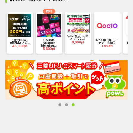
す。
無料
☆オススメポイント☆
1. 幅広い印刷商材：チラシ・パンフレット等の商業印刷、名
刺・封筒の事務用印刷まで多様な印刷物を取り扱っていま
ッ
WIN!競馬（dバ
す。ビジネスから個人利用まで幅広い印刷ニーズに対応しま
リューパス）
【還元UP中】
Double
Qoo10（キュー
【
8,000pt
ABEMAプレ...
す。
Number
テン）※購...
iOS
Merging...
45,000pt
1.9
10
%還元
5,600pt
2. ポスティングチラシサービスは、全国の信頼できる配布パ
ートナーと提携し印刷〜配布までワンストップで対応しま
す。学習塾や美容院・ジムの来店型サービスやハウスクリー
ニング等の自宅に伺う訪問サービス、求人募集、迷子ペット
の捜索に至るまで地域に密着した幅広い業種・用途にご利用
いただいています。
3. 電話応答率98.8％（2023年実績）のすぐにつながるサポ
ート対応がご満足いただいております。平日・土日祝問わず
朝8時〜深夜24時まで電話・チャット・メールで相談ができ
印刷のプロが「急ぎの困った！」にお応えします。