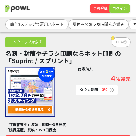
会員登録
ログイン
簡単3ステップで運用スタート
夏休みのおうち時間を応援★
ランクアップ対象
+1％
名刺・封筒やチラシ印刷ならネット印刷の
「Suprint / スプリント」
商品購入
4
%還元
ダウン報酬：
3%
「獲得審査中」反映：即時～3日程度
「獲得履歴」反映：120日程度