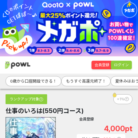
会員登録
ログイン
0歳から口座開設できる！
もうすぐ高還元終了！
夏休みはお
ランクアップ対象
+1％
仕事のいろは(550円コース)
会員登録
4,000pt