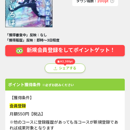
ダウン報酬：
200pt
「獲得審査中」反映：なし
「獲得履歴」反映：即時～3日程度
新規会員登録をしてポイントゲット！
最大3,300pt
シェアする
ポイント獲得条件
※必ずお読みください
【獲得条件】
会員登録
月額550円【税込】
※他のコースに登録履歴があっても当コースが新規登録であ
れば成果対象となります