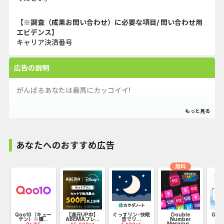
【※調査（成果お問い合わせ）に必要な項目/ 問い合わせ用
エビデンス】
キャリア決済番号
広告の説明
がんばるあなたは最高にカッコイイ!
あなたへのおすすめ広告
無料
お
Qoo10（キュー
【還元UP中】
ぐっすリン-快眠
Double
GF
テン）※購...
ABEMAプレ...
音でリ...
Number
Merging...