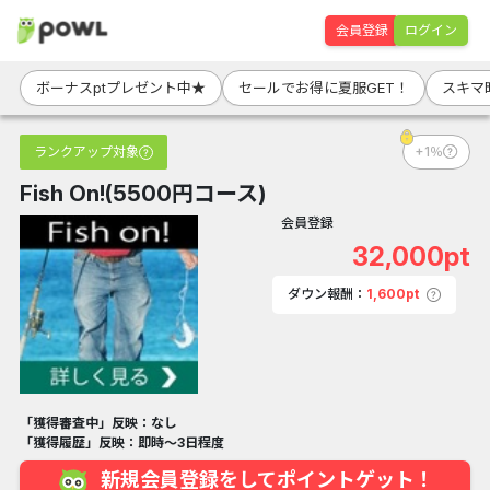
会員登録
ログイン
ボーナスptプレゼント中★
セールでお得に夏服GET！
スキマ
ランクアップ対象
+1％
Fish On!(5500円コース)
会員登録
32,000pt
ダウン報酬：
1,600pt
「獲得審査中」反映：なし
「獲得履歴」反映：即時～3日程度
新規会員登録をしてポイントゲット！