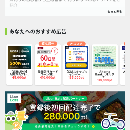
紹介。
あなたへのおすすめ広告
超高還元
オススメ
オ
ウ
【還元UP中】
静岡銀行カード
【CMスキップキ
Alterna
みず
ABEMAプレ...
ローンSE...
ャンペー...
Bank（オルタ
ナ...
45,000pt
410,000pt
185,000pt
75
110,000pt