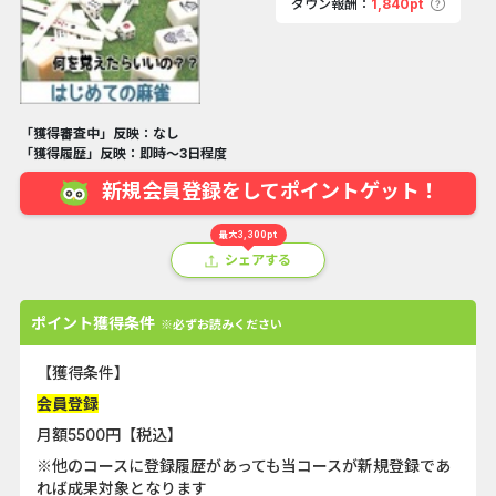
ダウン報酬：
1,840pt
「獲得審査中」反映：なし
「獲得履歴」反映：即時～3日程度
新規会員登録をしてポイントゲット！
最大3,300pt
シェアする
ポイント獲得条件
※必ずお読みください
【獲得条件】
会員登録
月額5500円【税込】
※他のコースに登録履歴があっても当コースが新規登録であ
れば成果対象となります