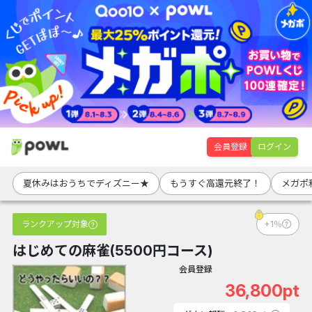
会員登録
ログイン
夏休みはおうちでディズニー★
もうすぐ高還元終了！
メガポ
ランクアップ対象
+1％
はじめての麻雀(5500円コース)
会員登録
36,800pt