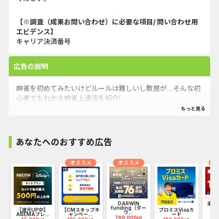
【※調査（成果お問い合わせ）に必要な項目/ 問い合わせ用
エビデンス】
キャリア決済番号
広告の説明
麻雀を初めてみたいけどルールは難しいし敷居が…そんな初
心者でもわかる麻雀上達法を紹介!
あなたへのおすすめ広告
オススメ
オススメ
オ
DARWIN
楽天
funding（ダー
開
I
【還元UP中】
【CMスキップキ
プロミスVisaカ
ウ...
95
ABEMAプレ...
ャンペー...
ード
760,000pt