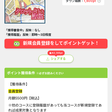
ダウン報酬：
1,600pt
「獲得審査中」反映：なし
「獲得履歴」反映：即時～3日程度
新規会員登録をしてポイントゲット！
最大3,300pt
シェアする
ポイント獲得条件
※必ずお読みください
【獲得条件】
会員登録
月額5500円【税込】
※他のコースに登録履歴があっても当コースが新規登録であ
れば成果対象となります