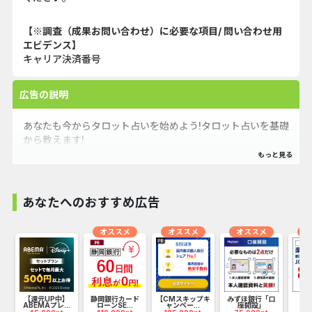
【※調査（成果お問い合わせ）に必要な項目/ 問い合わせ用
エビデンス】
キャリア決済番号
広告の説明
あなたも今からタロット占いを始めよう!タロット占いを基礎
から教えます!
あなたへのおすすめ広告
オススメ
オススメ
オススメ
オ
Ｆ
【還元UP中】
静岡銀行カード
【CMスキップキ
みずほ銀行「口
楽
ABEMAプレ...
ローンSE...
ャンペー...
座開設」
【JC