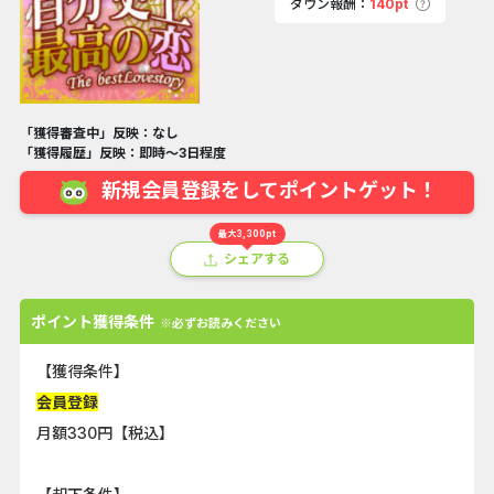
ダウン報酬：
140pt
「獲得審査中」反映：なし
「獲得履歴」反映：即時～3日程度
新規会員登録をしてポイントゲット！
最大3,300pt
シェアする
ポイント獲得条件
※必ずお読みください
【獲得条件】
会員登録
月額330円【税込】