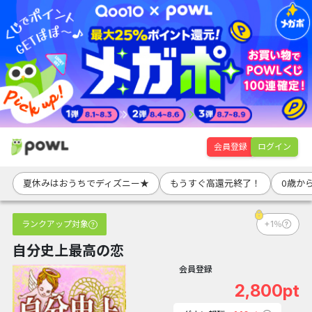
会員登録
ログイン
夏休みはおうちでディズニー★
もうすぐ高還元終了！
0歳か
ランクアップ対象
+1％
自分史上最高の恋
会員登録
2,800pt