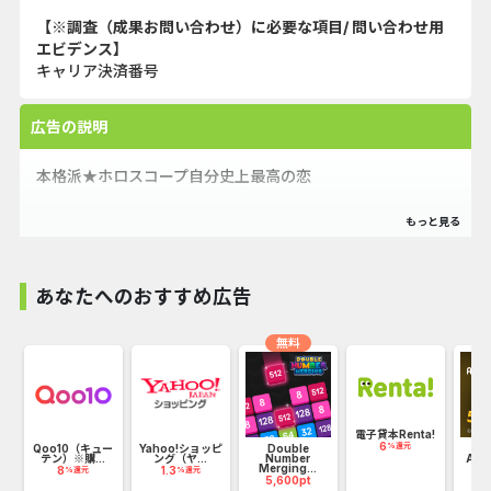
【※調査（成果お問い合わせ）に必要な項目/ 問い合わせ用
エビデンス】
キャリア決済番号
広告の説明
本格派★ホロスコープ自分史上最高の恋
あなたへのおすすめ広告
無料
電子貸本Renta!
6
%還元
ズ
Qoo10（キュー
Yahoo!ショッピ
Double
【還
テン）※購...
ング（ヤ...
Number
ABE
Merging...
8
1.3
45
%還元
%還元
5,600pt