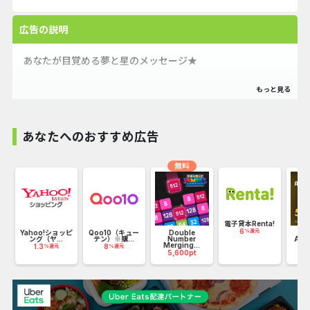
広告の説明
あなたが目覚める夢と星のメッセージ★
あなたへのおすすめ広告
無料
】
電子貸本Renta!
6
%還元
Yahoo!ショッピ
Qoo10（キュー
Double
【還
ング（ヤ...
テン）※購...
Number
ABE
Merging...
1.3
8
45
%還元
%還元
5,600pt