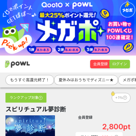
会員登録
ログイン
もうすぐ高還元終了！
夏休みはおうちでディズニー★
メガポ
ランクアップ対象
+1％
スピリチュアル夢診断
会員登録
2,800pt