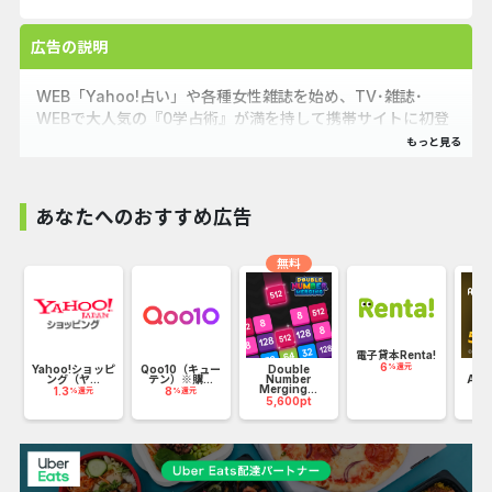
広告の説明
WEB「Yahoo!占い」や各種女性雑誌を始め、TV･雑誌･
WEBで大人気の『0学占術』が満を持して携帯サイトに初登
場！
あなたへのおすすめ広告
無料
】
電子貸本Renta!
6
%還元
Yahoo!ショッピ
Qoo10（キュー
Double
【還
ング（ヤ...
テン）※購...
Number
ABE
Merging...
1.3
8
45
%還元
%還元
5,600pt