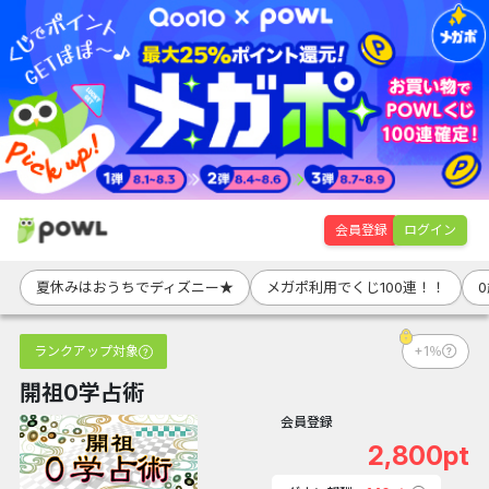
会員登録
ログイン
夏休みはおうちでディズニー★
メガポ利用でくじ100連！！
ランクアップ対象
+1％
開祖0学占術
会員登録
2,800pt