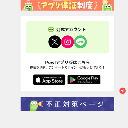
トラベリスト(国内
【PR】三菱
航空券)
カード..
39,000pt
130,00
【最短4日付与】
公式アカウント
エポス...
SCL LENDING
70,000pt
100,000pt
Powlアプリ版はこちら
移動や歩数、アンケートでポイントがもっと貯まる！