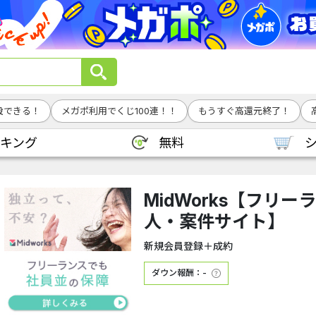
設できる！
メガポ利用でくじ100連！！
もうすぐ高還元終了！
キング
無料
MidWorks【フリ
人・案件サイト】
新規会員登録＋成約
ダウン報酬：-