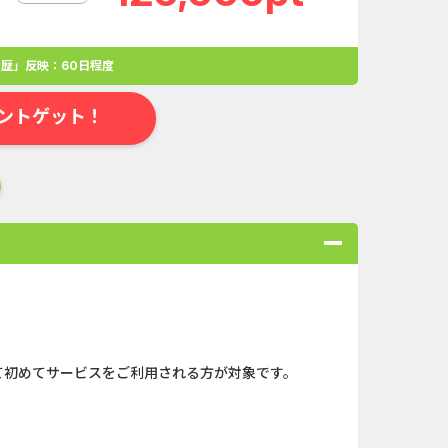
歴」反映：60日程度
ントゲット！
合
無料・カンタン
高ポイント
ゲーム
アプリ
クレジットカ
r」にて初めてサービスをご利用される方が対象です。
ローンSE...
Double Number Merging...
ABEMAプレ...
iOS_スーパーラッキーカ...