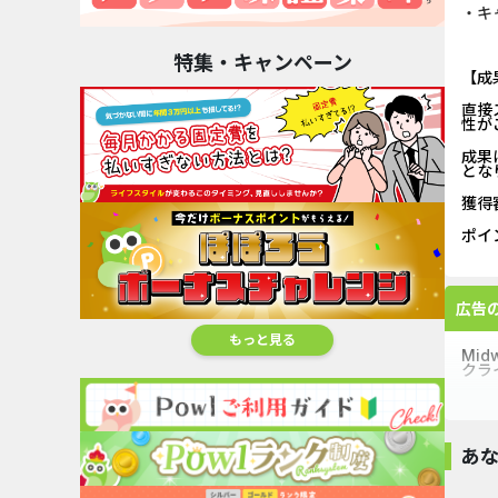
・キ
特集・キャンペーン
【成
直接
性が
成果
とな
獲得
ポイ
広告
もっと見る
Mi
クラ
あ