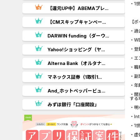
・1
【還元UP中】ABEMAプレ...
.
【CMスキップキャンペー...
【ポ
・過
DARWIN funding（ダーウ...
・W
・登
Yahoo!ショッピング（ヤ...
・エ
..
Alterna Bank（オルタナ...
・職
・副
マネックス証券（1取引1...
・年
And_ホットペッパービュ...
・関
する
.
みずほ銀行「口座開設」
・明
・In
・1
・虚