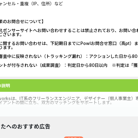
ャンセル・重複（IP、住所）など
果のお問合せについて】
スポンサーサイトへお問い合わせすることは禁止されており、お問い合
ございます。
に関するお問い合わせは、下記期日までにPowlお問合せ窓口（高pt
ります。
審査中に反映されない（トラッキング漏れ）：アクションした日から80
ントが付与されない（成果調査）：判定日から80日以内 ※判定は「
の説明
dworksは、IT系のフリーランスエンジニア、デザイナー（個人事業
イアントの間に立ち、双方のマッチングをサポートします。
なたへのおすすめ広告