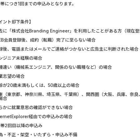
世帯につき1回までの申込みとなります。
GFS無料特別講座
【CMスキップ
DOOR賃貸
DARWIN fu
イント却下条件】
去に「株式会社Branding Engineer」を利用したことがある方（
【Ipsos iSay】アンケー...
Alterna B
EB会員登録後、成約（転職）完了に至らない場合
録後、電話またはメールでご連絡がつかないと広告主に判断された場合
Nielsen（ニールセン）...
マネックス証券
ンジニア未経験の場合
Nielsen（ニールセン）...
みずほ銀行
種違い（機械系エンジニア、関係のない職種など）の場合
業志望の場合
グリーン・ワークホース...
DARWIN fu
齢が20歳未満もしくは、50歳以上の場合
Wood Block Jam（レベル...
ポケットリサ
東（東京都、神奈川県、埼玉県、千葉県）、関西圏（大阪、兵庫、奈良
場合
ホットペッパーグルメ［...
楽天証券（
らかに就業意思の確認ができない場合
ternetExplorer経由での申込みの場合
世帯2回目以降の申込み
偽・不正・架空・いたずら・申込み不備