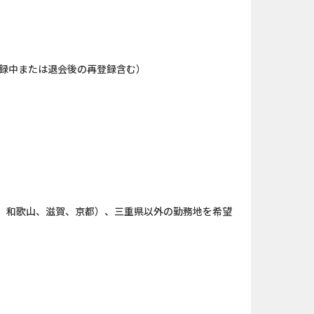
キャンペー...
And_ロードモバイル_SUR...
nding（ダーウ...
iOS_パズル＆コンクエス...
現在登録中または退会後の再登録含む）
ank（オルタナ...
iOS_エバーテイル_3日間...
（1取引1...
And_パズル＆コンクエス...
「口座開設」
And_タイトーオンライン...
nding（ダーウ...
And_ミステリータウン：...
ーチ【男性...
Berry Factory Tycoon（...
、和歌山、滋賀、京都）、三重県以外の勤務地を希望
口座開設のみ）
【還元UP中】パズル＆サ...