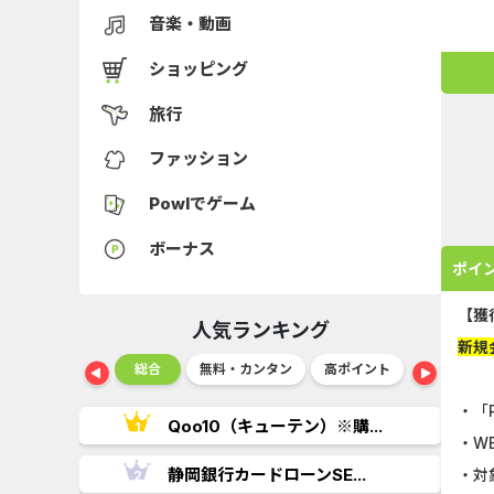
音楽・動画
ショッピング
旅行
ファッション
Powlでゲーム
ボーナス
ポイ
【獲
人気ランキング
新規
ショッピング
総合
無料・カンタン
高ポイント
ゲーム
・「
..
Qoo10（キューテン）※購...
・W
.
静岡銀行カードローンSE...
・対