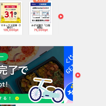
オススメ
オススメ
DARWIN
funding（ダー
マネックス証券（1
みずほ銀行「口座
プロミスVis
ウ...
取引1...
開設」
ド
760,000pt
135,000pt
75,000pt
100,000