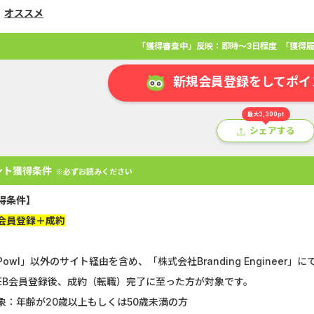
オススメ
「獲得審査中」反映：即時～3日程度
「獲得履
新規会員登録をしてポイ
最大3,300pt
シェアする
ント獲得条件
※必ずお読みください
得条件】
会員登録＋成約
アプリ
クレジットカード
金融
生活
ショッピング
総
Powl」以外のサイト経由を含め、「株式会社Branding Enginee
Double Number Merging...
静岡銀行カード
EB会員登録後、成約（転職）完了に至った方が対象です。
U-NEXT_無料お試し登録
【還元UP中】
象：年齢が20歳以上もしくは50歳未満の方