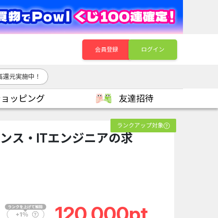
会員登録
ログイン
高還元実施中！
ショッピング
友達招待
ランクアップ対象
ーランス・ITエンジニアの求
120,000pt