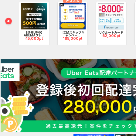
オススメ
ＵＦＪ
.
0pt
【還元UP中】
【CMスキップキ
リクルートカード
ABEMAプレ...
ャンペー...
62,000pt
45,000pt
185,000pt