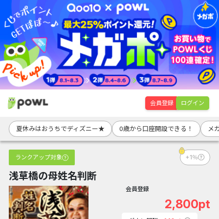
会員登録
ログイン
夏休みはおうちでディズニー★
0歳から口座開設できる！
メ
ランクアップ対象
+1％
浅草橋の母姓名判断
会員登録
2,800pt