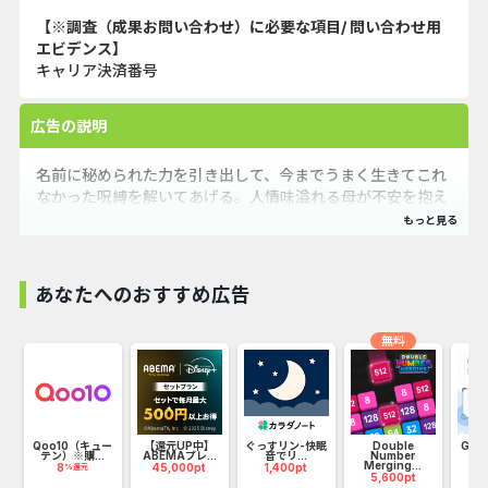
【※調査（成果お問い合わせ）に必要な項目/ 問い合わせ用
エビデンス】
キャリア決済番号
広告の説明
名前に秘められた力を引き出して、今までうまく生きてこれ
なかった呪縛を解いてあげる。人情味溢れる母が不安を抱え
る相談者の問題を解決。
あなたへのおすすめ広告
無料
お
Qoo10（キュー
【還元UP中】
ぐっすリン-快眠
Double
GF
テン）※購...
ABEMAプレ...
音でリ...
Number
Merging...
8
45,000pt
1,400pt
12
%還元
5,600pt