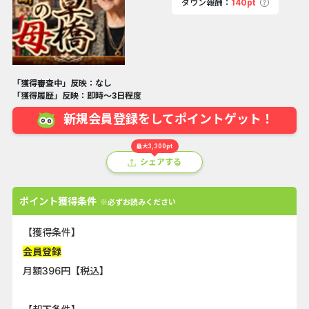
ダウン報酬：
140pt
「獲得審査中」反映：なし
「獲得履歴」反映：即時～3日程度
新規会員登録をしてポイントゲット！
最大3,300pt
シェアする
ポイント獲得条件
※必ずお読みください
【獲得条件】
会員登録
月額396円【税込】