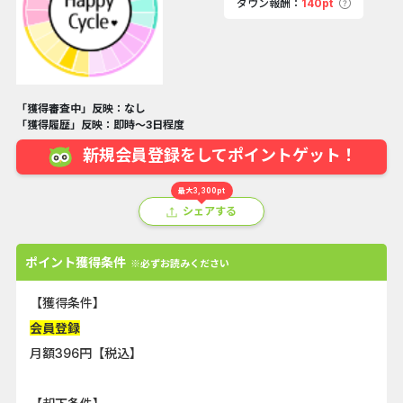
ダウン報酬：
140pt
「獲得審査中」反映：なし
「獲得履歴」反映：即時～3日程度
新規会員登録をしてポイントゲット！
最大3,300pt
シェアする
ポイント獲得条件
※必ずお読みください
【獲得条件】
会員登録
月額396円【税込】