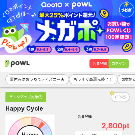
会員登録
ログイン
夏休みはおうちでディズニー★
もうすぐ高還元終了！
0歳か
ランクアップ対象
+1％
Happy Cycle
会員登録
2,800pt