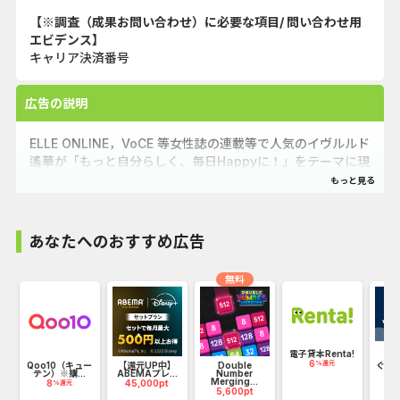
【※調査（成果お問い合わせ）に必要な項目/ 問い合わせ用
エビデンス】
キャリア決済番号
広告の説明
ELLE ONLINE，VoCE 等女性誌の連載等で人気のイヴルルド
遙華が「もっと自分らしく、毎日Happyに！」をテーマに現
代を生きる女性を応援する占いサイトです。監修者イヴルル
ド遙華が考案したオリジナル占い「フォーチュンサイクル」
は、ユーザーそれぞれの「運命の周期」を詳細に伝え、誰も
が主役になれる人生のお手伝いをします。また、思わずシェ
あなたへのおすすめ広告
アしたくなる！「あなたを輝かせる特別な魅力」の診断結果
はFacebookやTwitter、LINEなどのSNSにシェアをして、
無料
みんなと共有して楽しむことも可能です。さらに、毎週の運
勢を特別に「無料」でお試しいただけます！
電子貸本Renta!
6
%還元
試
Qoo10（キュー
【還元UP中】
Double
ぐっ
テン）※購...
ABEMAプレ...
Number
音
Merging...
8
45,000pt
1
%還元
5,600pt