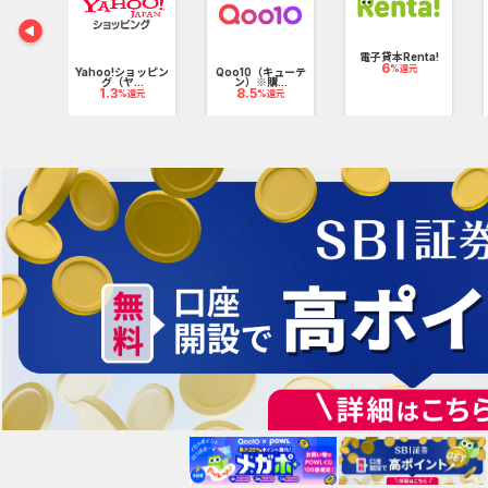
電子貸本Renta!
6
%還元
別講座
Yahoo!ショッピン
Qoo10（キューテ
pt
グ（ヤ...
ン）※購...
1.3
8.5
%還元
%還元