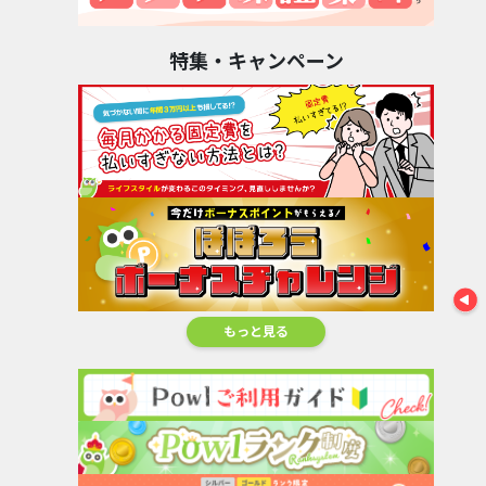
ハローキティ：マ
イドリ...
22,000pt
特集・キャンペーン
And_タイトーオ
マネックス証券（1
GFS無料特
ンライン...
取引1...
12,000
8,000pt
170,000pt
もっと見る