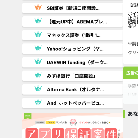
【成
.
SBI証券【新規口座開設...
ポイ
止さ
【還元UP中】ABEMAプレ...
記期
ない
マネックス証券（1取引1...
※調
Yahoo!ショッピング（ヤ...
クリ
..
DARWIN funding（ダーウ...
広告
.
みずほ銀行「口座開設」
季節
Alterna Bank（オルタナ...
LI
And_ホットペッパービュ...
あ
無料