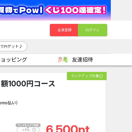
会員登録
ログイン
でPtゲット♪
ショッピング
友達招待
ランクアップ対象
プ月額1000円コース
omo払い）
6,500pt