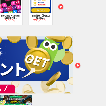
Double Number
SBI証券【新規口
【還元UP中】
iOS_東京デ
Merging...
座開設...
ABEMAプレ...
カー_3...
5,600pt
235,000pt
45,000pt
2,100p