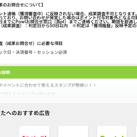
果のお問合せについて】
U-NEXT_無料お試し登録
【還元UP中】
ント通帳（獲得審査中）に反映されない場合、成果調査不可となります
れており、お問い合わせが発覚した場合はポイント付与対象外となる可
DOOR賃貸
マネックス証券
日までにPowlお問合せ窓口（高pt）までご連絡ください。期限を超過
（成果調査）：判定日から50日以内 ※判定は「獲得履歴」反映予定の
【Ipsos iSay】アンケー...
DARWIN fu
査（成果お問合せ）に必要な項目
Nielsen（ニールセン）...
みずほ銀行
ック日・決済番号・セッション必須
Nielsen（ニールセン）...
Alterna B
の説明
ホットペッパーグルメ［...
【リピートOK
やイベントに合わせて使えるスタンプが勢揃い！！
ウォーターカラーソート...
DARWIN fu
NEで使えるスタンプも続々追加
アンケート募集サイト、...
ポケットリサ
なたへのおすすめ広告