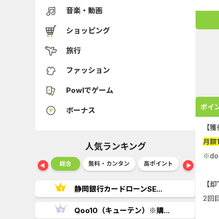
音楽・動画
ショッピング
旅行
ファッション
Powlでゲーム
ポイ
ボーナス
【獲
月額
人気ランキング
※do
ショッピング
総合
無料・カンタン
高ポイント
ゲーム
【却
..
静岡銀行カードローンSE...
2回
.
Qoo10（キューテン）※購...