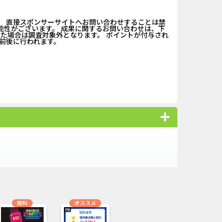
ABEMAプレ...
iOS_エバーテイル_3日間...
。 直接スポンサーサイトへお問い合わせすることは禁
能性がございます。 成果に関するお問い合わせは、下
（1取引1...
iOS_パズル＆コンクエス...
した場合は調査対象外となります。 ポイントが付与され
前後に行われます。
nding（ダーウ...
And_ロードモバイル_SUR...
「口座開設」
【還元UP中】パズル＆サ...
ank（オルタナ...
And_スーパーラッキーカ...
】みずほ銀...
Berry Factory Tycoon（...
nding（ダーウ...
And_タイトーオンライン...
ーチ【男性...
And_ミステリータウン：...
無料
オススメ
オススメ