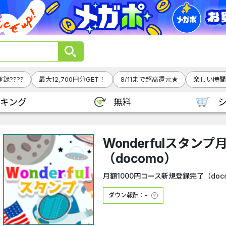
録????
最大12,700円分GET！
8/11まで超高還元★
楽しい時間
キング
無料
Wonderfulスタン
（docomo）
月額1000円コース新規登録完了（doc
ダウン報酬：-