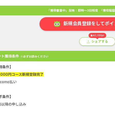
「獲得審査中」反映：即時～3日程度
「獲得履歴
新規会員登録をしてポイ
最大3,300pt
シェアする
ント獲得条件
※必ずお読みください
得条件】
1000円コース新規登録完了
como払い
アプリ
クレジットカード
金融
生活
ショッピング
総
下条件】
Double Number Merging...
静岡銀行カード
目以降の申し込み
GFS無料特別講座
SBI証券【新