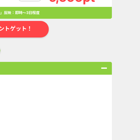
」反映：即時～3日程度
ントゲット！
合
無料・カンタン
高ポイント
ゲーム
アプリ
クレジットカ
ローンSE...
Double Number Merging...
規口座開設...
iOS_スーパーラッキーカ...