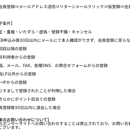
会員登録⇒メールアドレス送信⇒リターンメールクリック⇒仮登録⇒会
U-NEXT_無料お試し登録
SBI証券【新
DOOR賃貸
マネックス証券
下条件】
正・重複・いたずら・虚偽・登録不備・キャンセル
【Ipsos iSay】アンケー...
DARWIN fu
EB申込み後30日以内にメールにて本人確認ができず、会員登録に至ら
Nielsen（ニールセン）...
Alterna B
回目以降の登録
存利用者からの登録
Nielsen（ニールセン）...
みずほ銀行
話、メール、FAX、各種SNS、お問合せフォームからの登録
ホットペッパーグルメ［...
DARWIN fu
当LP以外からの登録
一IPからの登録
ウォーターカラーソート...
【リピートOK
りすましで登録されたことが判明した場合
アンケート募集サイト、...
ポケットリサ
きらかにポイント目当ての登録
員登録後30日以内に退会した場合
果のお問い合わせについて】
スポンサーサイトへお問い合わせすることは禁止されており、お問い合
ございます。