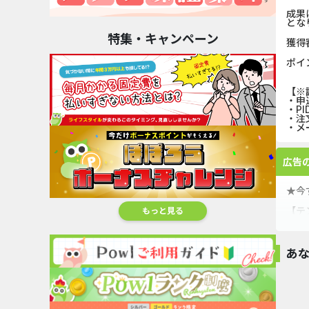
成果
とな
特集・キャンペーン
獲得
ポイ
【※
・申
・PI
・注
・メ
広告
★今
【テ
もっと見る
Po
Po
あ
Po
オススメ
無料