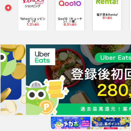
、苦労しなくていいんです！テンプレートBANKなら全て解決！
電子貸本Renta!
6
%還元
cha_
Yahoo!ショッピン
Qoo10（キューテ
..
グ（ヤ...
ン）※購...
pt
1.3
8.5
%還元
%還元