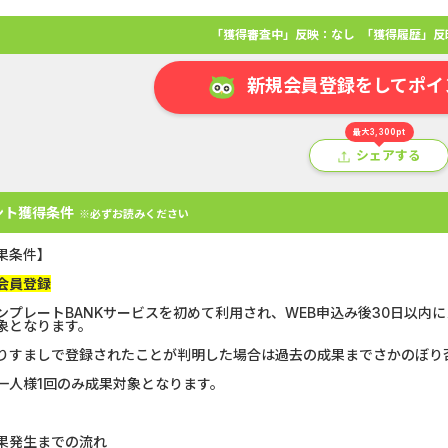
「獲得審査中」反映：なし
「獲得履歴」反
新規会員登録をしてポイ
最大3,300pt
シェアする
ント獲得条件
※必ずお読みください
果条件】
会員登録
ンプレートBANKサービスを初めて利用され、WEB申込み後30日以内
象となります。
アプリ
クレジットカード
金融
生活
ショッピング
総
りすましで登録されたことが判明した場合は過去の成果までさかのぼり
一人様1回のみ成果対象となります。
Double Number Merging...
静岡銀行カード
GFS無料特別講座
【還元UP中】
果発生までの流れ