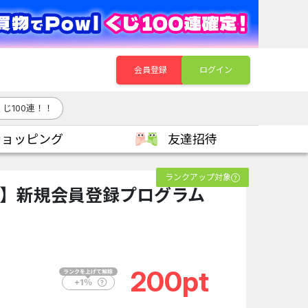
会員登録
ログイン
じ100連！！
ショッピング
友達招待
ランクアップ対象
K】新規会員登録プログラム
200pt