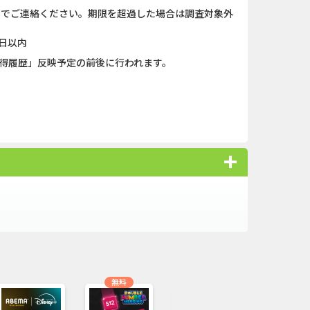
）までご連絡ください。期限を超過した場合は調査対象外
日以内
獲得履歴」反映予定の前後に行われます。
効率と質を改善！
ベントや法律改正にも対応できます！！
無料
オススメ