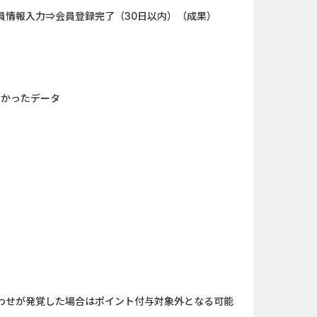
員情報入力⇒会員登録完了（30日以内）（成果）
規口座開設...
iOS_エバーテイル_3日間...
（1取引1...
Berry Factory Tycoon（...
nding（ダーウ...
iOS_パズル＆コンクエス...
なかったデータ
ank（オルタナ...
And_ロードモバイル_SUR...
「口座開設」
【還元UP中】パズル＆サ...
nding（ダーウ...
And_スーパーラッキーカ...
】みずほ銀...
And_ミステリータウン：...
ーチ【男性...
And_タイトーオンライン...
わせが発覚した場合はポイント付与対象外となる可能