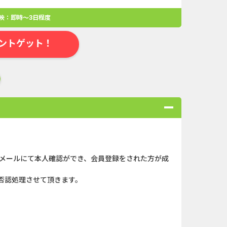
映：即時～3日程度
ントゲット！
にメールにて本人確認ができ、会員登録をされた方が成
合
無料・カンタン
高ポイント
ゲーム
アプリ
クレジットカ
否認処理させて頂きます。
ローンSE...
Double Number Merging...
ABEMAプレ...
iOS_スーパーラッキーカ...