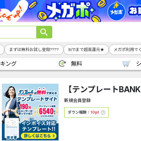
まずは無料お試し登録????
8/11まで超高還元★
メガポ利用でく
キング
無料
【テンプレートBAN
新規会員登録
ダウン報酬：
10pt