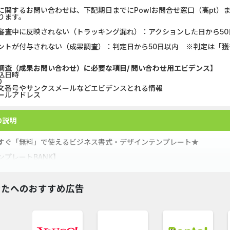
に関するお問い合わせは、下記期日までにPowlお問合せ窓口（高pt
ります。
審査中に反映されない（トラッキング漏れ）：アクションした日から50
ントが付与されない（成果調査）：判定日から50日以内 ※判定は「
調査（成果お問い合わせ）に必要な項目/ 問い合わせ用エビデンス】
込日時
D
文番号やサンクスメールなどエビデンスとれる情報
ールアドレス
の説明
すぐ「無料」で使えるビジネス書式・デザインテンプレート★
ンプレートBANK】
int.1 ビジネステンプレ、デザインテンプレ、イラスト＆アイコンで業務
int.2 さらにテンプレートBANKは、書式や素材を随時追加！季節のイ
なたへのおすすめ広告
int.3 書式や素材の探しやすさにも力を入れてます！！