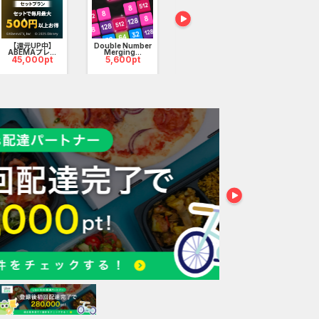
Yarn
Loop（iOS
チ...
220,000
【還元UP中】
Double Number
iOS_東京ディバン
ABEMAプレ...
Merging...
カー_3...
45,000pt
5,600pt
2,100pt