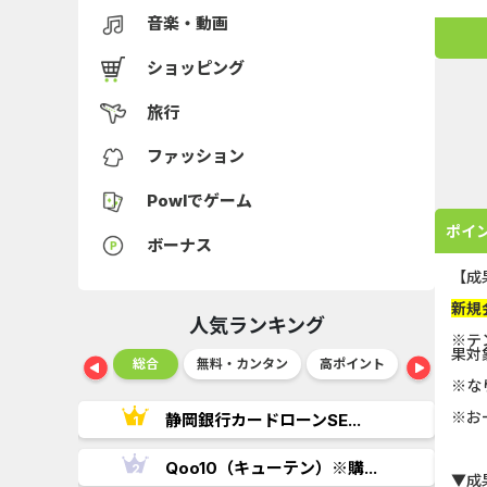
音楽・動画
ショッピング
旅行
ファッション
Powlでゲーム
ポイ
ボーナス
【成
新規
人気ランキング
※テ
果対
ショッピング
総合
無料・カンタン
高ポイント
ゲーム
※な
※お
..
静岡銀行カードローンSE...
.
Qoo10（キューテン）※購...
▼成