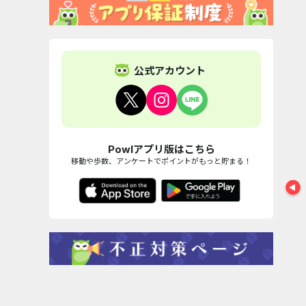
もう
みずほ銀行「口座
マネックス証券（1
GFS無料特別講座
And_Poco
開設」
取引1...
12,000pt
初心者限定.
100,000pt
170,000pt
14,000
公式アカウント
Powlアプリ版はこちら
移動や歩数、アンケートでポイントがもっと貯まる！