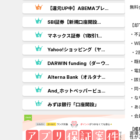
無料
.
【還元UP中】ABEMAプレ...
SBI証券【新規口座開設...
【却
・不
マネックス証券（1取引1...
・W
Yahoo!ショッピング（ヤ...
・2
・既
..
DARWIN funding（ダーウ...
・電
Alterna Bank（オルタナ...
・該
・同
.
And_ホットペッパービュ...
・な
みずほ銀行「口座開設」
・あ
・会
【成
直接
性が