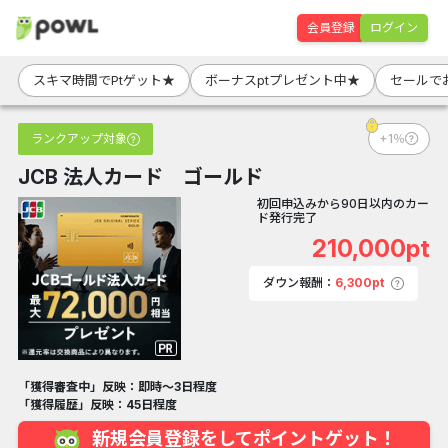
会員登録
ログイン
スキマ時間でPtゲット★
ボーナスptプレゼント中★
セールで
ランクアップ対象
+1％
JCB 法人カード ゴールド
初回申込みから90日以内のカー
ド発行完了
210,000pt
ダウン報酬：
6,300pt
「獲得審査中」反映：即時～3日程度
「獲得履歴」反映：45日程度
新規会員登録をしてポイントゲット！