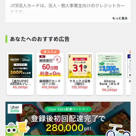
JCB法人カードは、法人・個人事業主向けのクレジットカー
ドです。
JCB法人カードのご利用で、口座からの自動振替で請求書・
領収書の整理や振り込み手続きなどの事務処理が大幅に軽減
され、
あなたへのおすすめ広告
また支払先がJCBに一本化されることで振込手数料が大幅に
削減される等、業務の効率化と経費削減を実現できます。
オススメ
オ
【お願い】
当広告のSNS投稿や記事公開は、お控え頂けるようお願いい
たします。
キ
【還元UP中】
静岡銀行カード
マネックス証券
Alterna
みず
ABEMAプレ...
ローンSE...
（1取引1...
Bank（オルタ
ナ...
45,000pt
410,000pt
135,000pt
75
-----------------------------------------------------------
110,000pt
※こちらに記載している内容は、広告主サイトの情報やキャンペーンをご紹
介しておりますが、
最新の情報でない場合もございますので、必ず広告主サイトのページにて最
新の情報・キャンペーンをご確認ください。