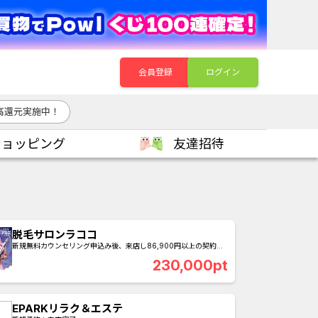
会員登録
ログイン
高還元実施中！
ショッピング
友達招待
脱毛サロンラココ
新規無料カウンセリング申込み後、来店し86,900円以上の契約完
了
230,000pt
EPARKリラク＆エステ