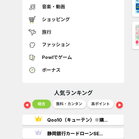
音楽・動画
ショッピング
旅行
ファッション
Powlでゲーム
ボーナス
人気ランキング
ショッピング
総合
無料・カンタン
高ポイント
ゲーム
..
Qoo10（キューテン）※購...
.
静岡銀行カードローンSE...