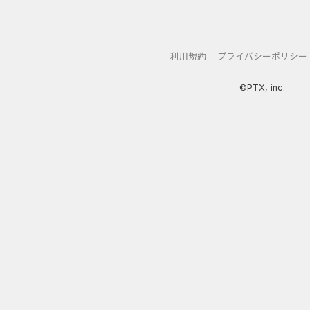
GFS無料特別講座
【CMスキップ
DOOR賃貸
DARWIN fu
利用規約
プライバシーポリシー
グリーン・ワークホース...
Alterna B
©PTX, inc.
【Ipsos iSay】アンケー...
マネックス証券
Wood Block Jam（レベル...
みずほ銀行
Nielsen（ニールセン）...
DARWIN fu
ホットペッパーグルメ［...
ポケットリサ
ナンプレ - クラシック...
楽天証券（