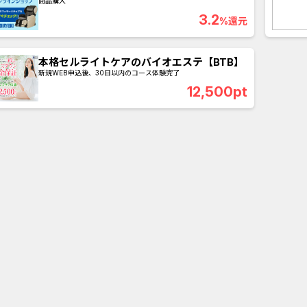
式オンラインショップ
商品購入
3.2
%還元
本格セルライトケアのバイオエステ【BTB】
新規WEB申込後、30日以内のコース体験完了
12,500pt
アプリ
クレジットカード
金融
生活
ショッピング
総
Double Number Merging...
静岡銀行カード
U-NEXT_無料お試し登録
【還元UP中】