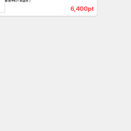
新規予約＋来店完了
6,400pt
合
無料・カンタン
高ポイント
ゲーム
アプリ
クレジットカ
ローンSE...
Double Number Merging...
ABEMAプレ...
iOS_スーパーラッキーカ...