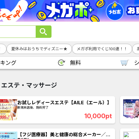
！
夏休みはおうちでディズニー★
メガポ利用でくじ100連！！
キング
無料
エステ・マッサージ
お試しレディースエステ【AILE（エール）】
新規来店後、施術完了
10,000pt
【フジ医療器】美と健康の総合メーカー／公